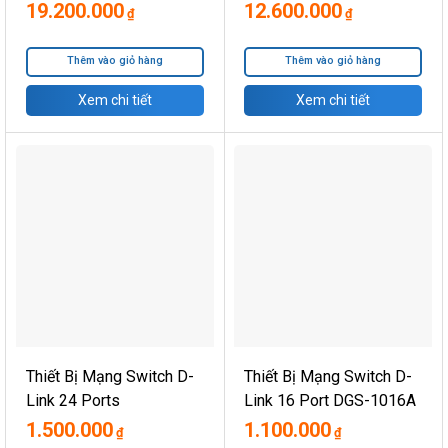
Ports GE, 2 x 1G SFP,
Managed – Rack-
19.200.000
12.600.000
₫
₫
LAN Lite
Mountable
Thêm vào giỏ hàng
Thêm vào giỏ hàng
Xem chi tiết
Xem chi tiết
Thiết Bị Mạng Switch D-
Thiết Bị Mạng Switch D-
Link 24 Ports
Link 16 Port DGS-1016A
10/100/1000 Mbps
1.500.000
1.100.000
₫
₫