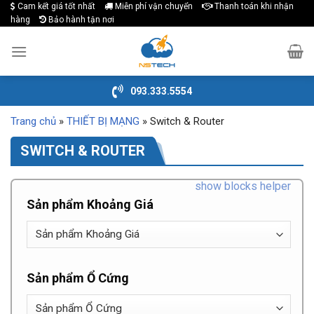
Cam kết giá tốt nhất
Miễn phí vận chuyển
Thanh toán khi nhận
Skip
hàng
Bảo hành tận nơi
to
content
093.333.5554
Trang chủ
»
THIẾT BỊ MẠNG
»
Switch & Router
SWITCH & ROUTER
show blocks helper
Sản phẩm Khoảng Giá
Sản phẩm Ổ Cứng