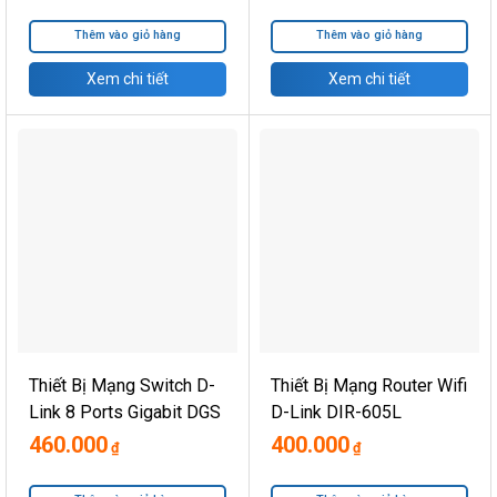
Unmanaged DGS-1024C
Thêm vào giỏ hàng
Thêm vào giỏ hàng
Xem chi tiết
Xem chi tiết
Thiết Bị Mạng Switch D-
Thiết Bị Mạng Router Wifi
Link 8 Ports Gigabit DGS
D-Link DIR-605L
1008A
460.000
400.000
₫
₫