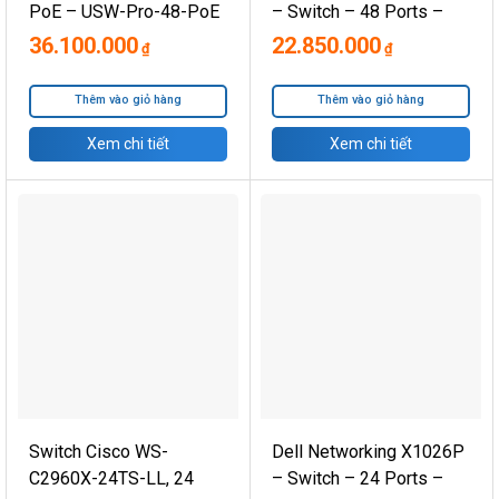
PoE – USW-Pro-48-PoE
– Switch – 48 Ports –
Managed – Rack-
36.100.000
22.850.000
₫
₫
Mountable, Black
Thêm vào giỏ hàng
Thêm vào giỏ hàng
Xem chi tiết
Xem chi tiết
Switch Cisco WS-
Dell Networking X1026P
C2960X-24TS-LL, 24
– Switch – 24 Ports –