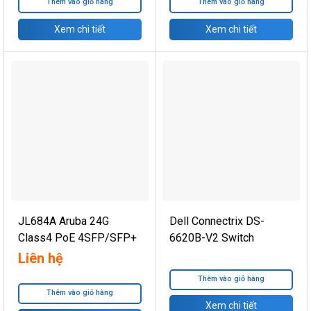
Thêm vào giỏ hàng
Thêm vào giỏ hàng
Xem chi tiết
Xem chi tiết
JL684A Aruba 24G
Dell Connectrix DS-
Class4 PoE 4SFP/SFP+
6620B-V2 Switch
370W Switch
Liên hệ
Thêm vào giỏ hàng
Thêm vào giỏ hàng
Xem chi tiết