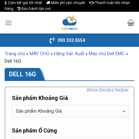
Cam kết giá tốt nhất
Miễn phí vận chuyển
Thanh toán khi nhận
Skip
hàng
Bảo hành tận nơi
to
content
093.333.5554
Trang chủ
»
MÁY CHỦ
»
Hãng Sản Xuất
»
Máy chủ Dell EMC
»
Dell 16G
DELL 16G
show blocks helper
Sản phẩm Khoảng Giá
Sản phẩm Ổ Cứng