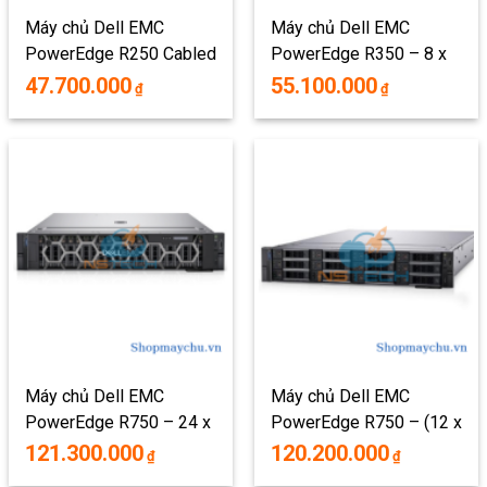
Máy chủ Dell EMC
Máy chủ Dell EMC
PowerEdge R250 Cabled
PowerEdge R350 – 8 x
– 4 x 3.5″
2.5″
47.700.000
55.100.000
₫
₫
Máy chủ Dell EMC
Máy chủ Dell EMC
PowerEdge R750 – 24 x
PowerEdge R750 – (12 x
2.5″
3.5″ – 4 x 2.5″)
121.300.000
120.200.000
₫
₫