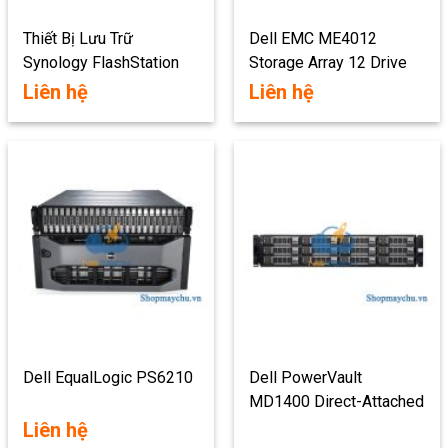
Thiết Bị Lưu Trữ
Dell EMC ME4012
Synology FlashStation
Storage Array 12 Drive
FS6400
Bays
Liên hệ
Liên hệ
Dell EqualLogic PS6210
Dell PowerVault
MD1400 Direct-Attached
Storage
Liên hệ