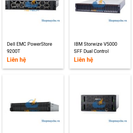
Dell EMC PowerStore
IBM Storwize V5000
9200T
SFF Dual Control
Enclosure Storage
Liên hệ
Liên hệ