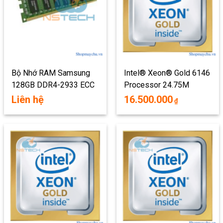
Bộ Nhớ RAM Samsung
Intel® Xeon® Gold 6146
128GB DDR4-2933 ECC
Processor 24.75M
RDIMM PC4-23466U-R
Cache, 3.20 GHz
Liên hệ
16.500.000
₫
Quad Rank X4 Module