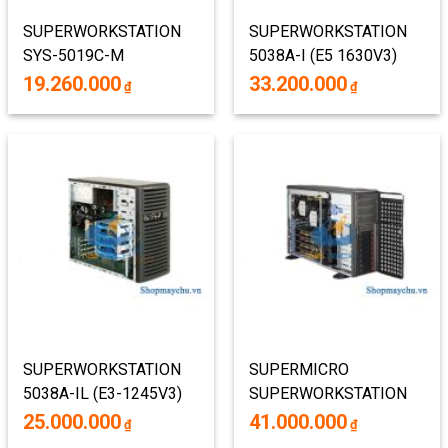
SUPERWORKSTATION
SUPERWORKSTATION
SYS-5019C-M
5038A-I (E5 1630V3)
(BAREBONE : VỎ +
19.260.000
33.200.000
₫
₫
NGUỒN + MAIN + PHỤ
KIỆN )
SUPERWORKSTATION
SUPERMICRO
5038A-IL (E3-1245V3)
SUPERWORKSTATION
7047GR-TRF NVIDIA
25.000.000
41.000.000
₫
₫
TESLA/INTEL PHI 4U