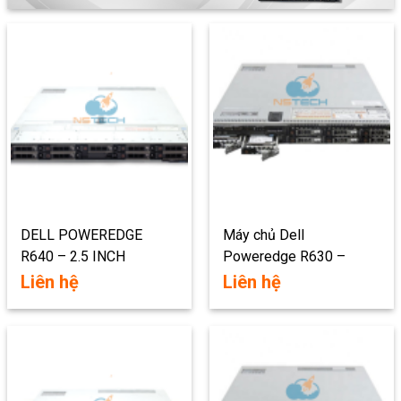
DELL POWEREDGE
Máy chủ Dell
R640 – 2.5 INCH
Poweredge R630 –
2.5inch
Liên hệ
Liên hệ