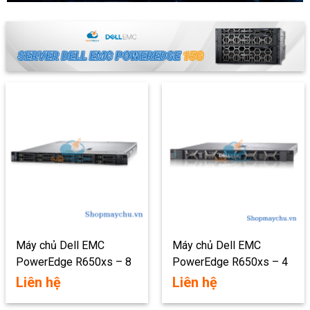
Máy chủ Dell EMC
Máy chủ Dell EMC
PowerEdge R650xs – 8
PowerEdge R650xs – 4
x 2.5″
x 3.5″
Liên hệ
Liên hệ