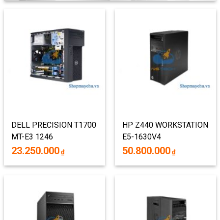
DELL PRECISION T1700
HP Z440 WORKSTATION
MT-E3 1246
E5-1630V4
23.250.000
50.800.000
₫
₫