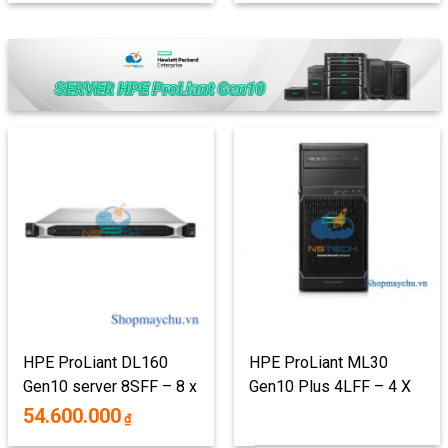
HPE ProLiant DL160
HPE ProLiant ML30
Gen10 server 8SFF – 8 x
Gen10 Plus 4LFF – 4 X
2.5″
3.5 INCH
54.600.000
₫