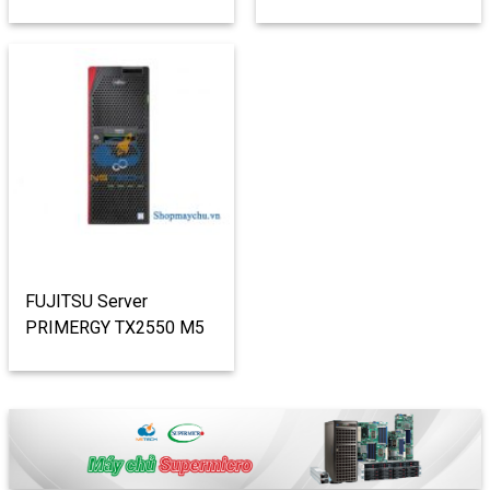
8 x 2.5″
4 x 3.5″
FUJITSU Server
PRIMERGY TX2550 M5
4 x 3.5″