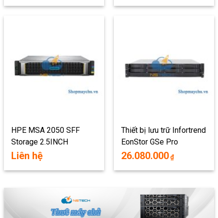
HPE MSA 2050 SFF
Thiết bị lưu trữ Infortrend
Storage 2.5INCH
EonStor GSe Pro
1008SP-C
Liên hệ
26.080.000
₫