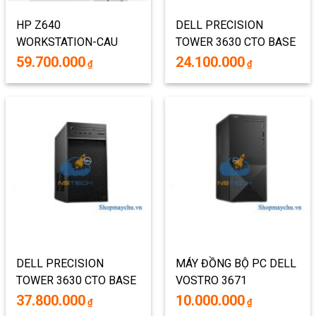
HP Z640
DELL PRECISION
WORKSTATION-CAU
TOWER 3630 CTO BASE
HINH 3
42PT3630D06 (MINI
59.700.000
24.100.000
₫
₫
TOWER)
DELL PRECISION
MÁY ĐỒNG BỘ PC DELL
TOWER 3630 CTO BASE
VOSTRO 3671
42PT3630D04 (MINI
42VT370049
37.800.000
10.000.000
₫
₫
TOWER)