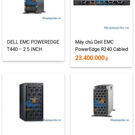
DELL EMC POWEREDGE
Máy chủ Dell EMC
T440 – 2.5 INCH
PowerEdge R240 Cabled
– 3.5 INCH
23.400.000
₫