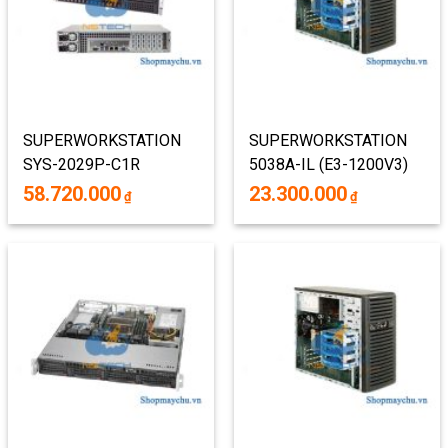
SUPERWORKSTATION
SUPERWORKSTATION
SYS-2029P-C1R
5038A-IL (E3-1200V3)
(BAREBONE : VỎ +
58.720.000
23.300.000
₫
₫
NGUỒN + MAIN + PHỤ
KIỆN)