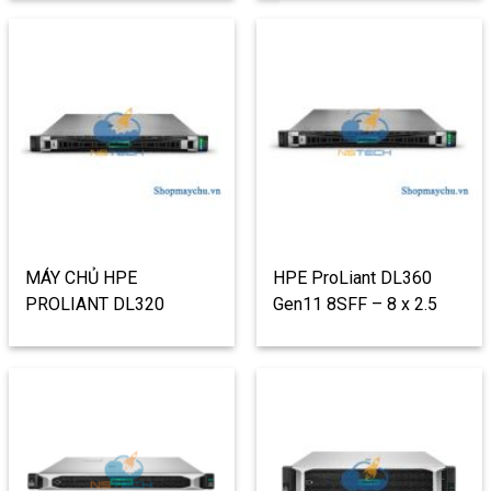
MÁY CHỦ HPE
HPE ProLiant DL360
PROLIANT DL320
Gen11 8SFF – 8 x 2.5
GEN11 – 4 x 3.5 INCH
INCH