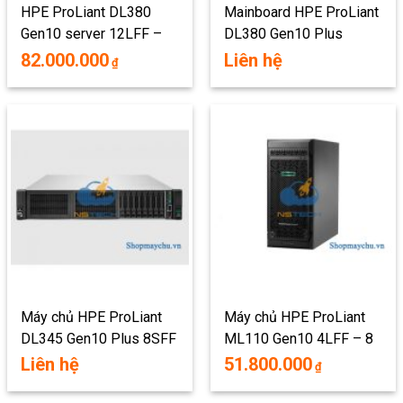
HPE ProLiant DL380
Mainboard HPE ProLiant
Gen10 server 12LFF –
DL380 Gen10 Plus
12 x 3.5″
12LFF
82.000.000
Liên hệ
₫
Máy chủ HPE ProLiant
Máy chủ HPE ProLiant
DL345 Gen10 Plus 8SFF
ML110 Gen10 4LFF – 8
X 3.5 INCH
Liên hệ
51.800.000
₫