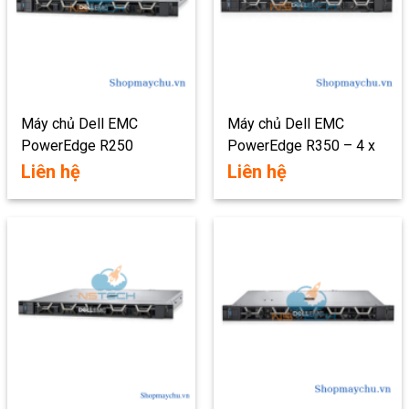
Máy chủ Dell EMC
Máy chủ Dell EMC
PowerEdge R250
PowerEdge R350 – 4 x
HotPlug – 4 x 3.5″
3.5″
Liên hệ
Liên hệ