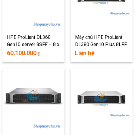
HPE ProLiant DL360
Máy chủ HPE ProLiant
Gen10 server 8SFF – 8 x
DL380 Gen10 Plus 8LFF
2.5″
60.100.000
Liên hệ
₫