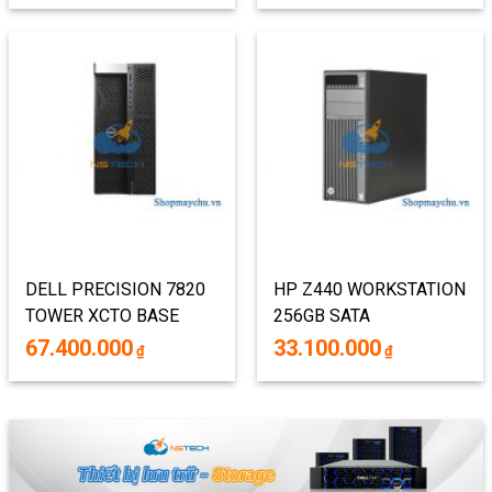
DELL PRECISION 7820
HP Z440 WORKSTATION
TOWER XCTO BASE
256GB SATA
42PT78D022
67.400.000
33.100.000
₫
₫