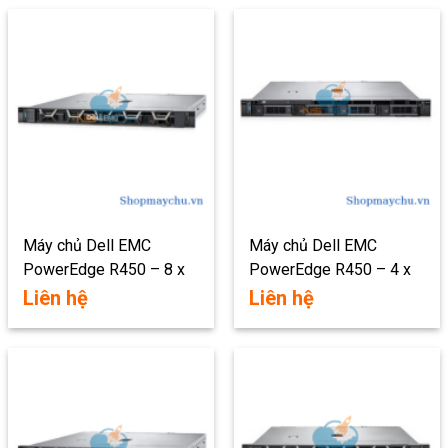
Máy chủ Dell EMC
Máy chủ Dell EMC
PowerEdge R450 – 8 x
PowerEdge R450 – 4 x
2.5″
3.5″
Liên hệ
Liên hệ