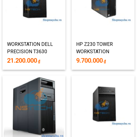
WORKSTATION DELL
HP Z230 TOWER
PRECISION T3630
WORKSTATION
70172469
21.200.000
9.700.000
₫
₫