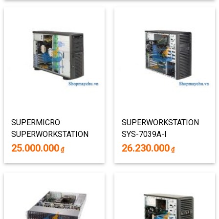
SUPERMICRO
SUPERWORKSTATION
SUPERWORKSTATION
SYS-7039A-I
7047A-T 4U TOWER
(BAREBONE : VỎ +
25.000.000
26.230.000
₫
₫
BAREBONE
NGUỒN + MAIN + PHỤ
WORKSTATION DUAL
KIỆN )
INTEL XEON LGA