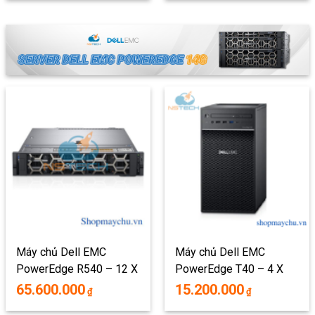
Máy chủ Dell EMC
Máy chủ Dell EMC
PowerEdge R540 – 12 X
PowerEdge T40 – 4 X
3.5 INCH
3.5 INCH
65.600.000
15.200.000
₫
₫