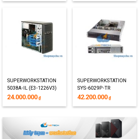
RACKMOUNT
SUPERWORKSTATION
SUPERWORKSTATION
5038A-IL (E3-1226V3)
SYS-6029P-TR
(BAREBONE : VỎ +
24.000.000
42.200.000
₫
₫
NGUỒN + MAIN + PHỤ
KIỆN)