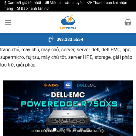
Cam kết giá tốt nhất
Miễn phí vận chuyển
Thanh toán khi nhận
Skip
hàng
Bảo hành tận nơi
to
content
093.333.5554
trang chủ, máy chủ, máy chủ, server, server dell, dell EMC, hpe,
supermicro, fujitsu, máy chủ tốt, server HPE, storage, giải pháp
lưu trữ, giải pháp