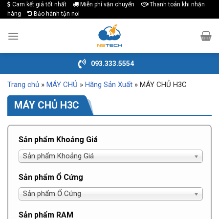
Cam kết giá tốt nhất
Miễn phí vận chuyển
Thanh toán khi nhận
Skip
hàng
Bảo hành tận nơi
to
content
093.333.5554
Trang chủ
»
MÁY CHỦ
»
Hãng Sản Xuất
»
MÁY CHỦ H3C
MÁY CHỦ H3C
Sản phẩm Khoảng Giá
Sản phẩm Khoảng Giá
Sản phẩm Ổ Cứng
Sản phẩm Ổ Cứng
Sản phẩm RAM