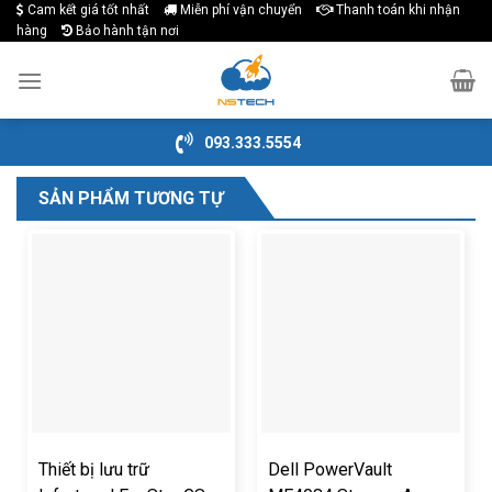
Cam kết giá tốt nhất
Miễn phí vận chuyển
Thanh toán khi nhận
Skip
hàng
Bảo hành tận nơi
to
content
093.333.5554
SẢN PHẨM TƯƠNG TỰ
Thiết bị lưu trữ
Dell PowerVault