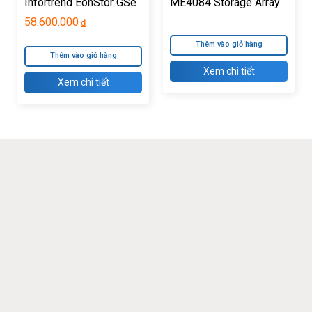
Infortrend EonStor GSe
ME4084 Storage Array
Pro 1008RP-C
58.600.000
₫
Thêm vào giỏ hàng
Thêm vào giỏ hàng
Xem chi tiết
Xem chi tiết