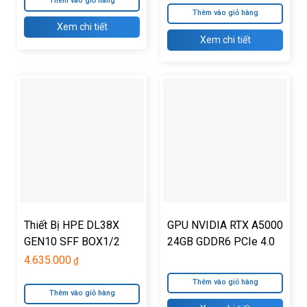
Thêm vào giỏ hàng
Thêm vào giỏ hàng
Xem chi tiết
Xem chi tiết
Thiết Bị HPE DL38X
GPU NVIDIA RTX A5000
GEN10 SFF BOX1/2
24GB GDDR6 PCIe 4.0
CAGE/BACKPLANE Kit
4.635.000
₫
Thêm vào giỏ hàng
Thêm vào giỏ hàng