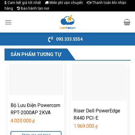
Cam kết giá tốt nhất
Miễn phí vận chuyển
Thanh toán khi nhận
Skip
hàng
Bảo hành tận nơi
to
content
093.333.5554
SẢN PHẨM TƯƠNG TỰ
Bộ Lưu Điện Powercom
Riser Dell PowerEdge
RPT-2000AP 2KVA
R440 PCI-E
4.020.000
₫
1.969.000
₫