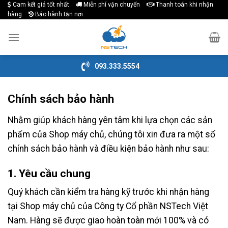
Cam kết giá tốt nhất
Miễn phí vận chuyển
Thanh toán khi nhận
Skip
hàng
Bảo hành tận nơi
to
content
093.333.5554
Chính sách bảo hành
Nhằm giúp khách hàng yên tâm khi lựa chọn các sản
phẩm của Shop máy chủ, chúng tôi xin đưa ra một số
chính sách bảo hành và điều kiện bảo hành như sau:
1. Yêu cầu chung
Quý khách cần kiểm tra hàng kỹ trước khi nhận hàng
tại Shop máy chủ của Công ty Cổ phần NSTech Việt
Nam.
Hàng sẽ được giao hoàn toàn mới 100% và có