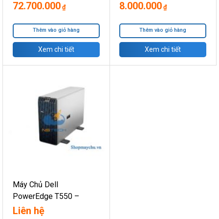
INCH
72.700.000
8.000.000
₫
₫
Thêm vào giỏ hàng
Thêm vào giỏ hàng
Xem chi tiết
Xem chi tiết
Máy Chủ Dell
PowerEdge T550 –
8×3.5″ (Basic)
Liên hệ