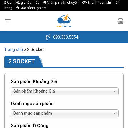
Cam kết giá tốt nhất
Miễn phí vận chuyển
Thanh toán khi nhận
Skip
hàng
Bảo hành tận nơi
to
content
093.333.5554
Trang chủ
»
2 Socket
2 SOCKET
Sản phẩm Khoảng Giá
Sản phẩm Khoảng Giá
Danh mục sản phẩm
Danh mục sản phẩm
Sản phẩm Ổ Cứng