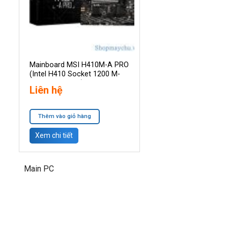
Mainboard MSI H410M-A PRO
(Intel H410 Socket 1200 M-
ATX RAM DDR4)
Liên hệ
Thêm vào giỏ hàng
Xem chi tiết
Main PC