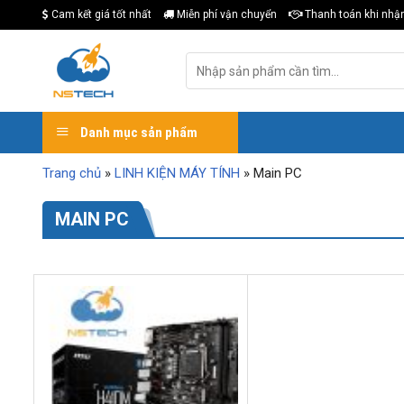
Skip
Cam kết giá tốt nhất
Miễn phí vận chuyển
Thanh toán khi nhậ
to
content
Tìm
kiếm:
Danh mục sản phẩm
Trang chủ
»
LINH KIỆN MÁY TÍNH
»
Main PC
MAIN PC