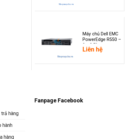
Máy chủ Dell EMC
PowerEdge R550 –
8 x 3.5″
Liên hệ
Fanpage Facebook
 trả hàng
o hành
a hàng