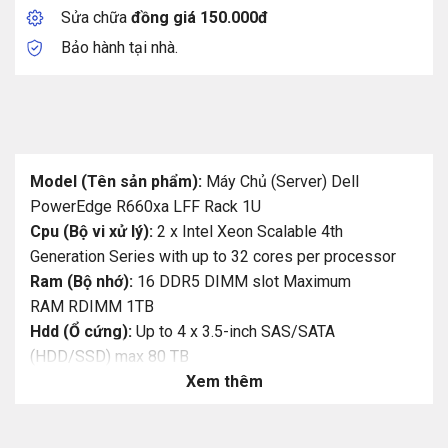
Sửa chữa
đồng giá 150.000đ
Bảo hành tại nhà.
Model (Tên sản phẩm):
Máy Chủ (Server) Dell
PowerEdge R660xa LFF Rack 1U
Cpu (Bộ vi xử lý):
2 x Intel Xeon Scalable 4th
Generation Series with up to 32 cores per processor
Ram (Bộ nhớ):
16 DDR5 DIMM slot Maximum
RAM RDIMM 1TB
Hdd (Ổ cứng):
Up to 4 x 3.5-inch SAS/SATA
(HDD/SSD) max 80 TB
Power Supply (Nguồn):
Xem thêm
1100 W Titanium 100—240
VAC or 240 HVDC, hot swap redundant