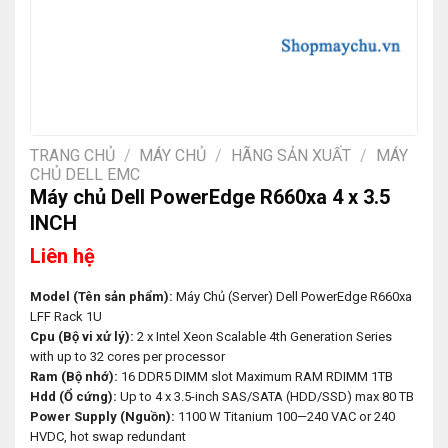
TRANG CHỦ
/
MÁY CHỦ
/
HÃNG SẢN XUẤT
/
MÁY
CHỦ DELL EMC
Máy chủ Dell PowerEdge R660xa 4 x 3.5
INCH
Liên hệ
Model (Tên sản phẩm):
Máy Chủ (Server) Dell PowerEdge R660xa
LFF Rack 1U
Cpu (Bộ vi xử lý):
2 x Intel Xeon Scalable 4th Generation Series
with up to 32 cores per processor
Ram (Bộ nhớ):
16 DDR5 DIMM slot Maximum RAM RDIMM 1TB
Hdd (Ổ cứng):
Up to 4 x 3.5-inch SAS/SATA (HDD/SSD) max 80 TB
Power Supply (Nguồn):
1100 W Titanium 100—240 VAC or 240
HVDC, hot swap redundant