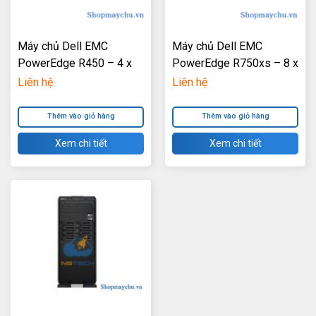
Máy chủ Dell EMC
Máy chủ Dell EMC
PowerEdge R450 – 4 x
PowerEdge R750xs – 8 x
3.5″
3.5″
Liên hệ
Liên hệ
Thêm vào giỏ hàng
Thêm vào giỏ hàng
Xem chi tiết
Xem chi tiết