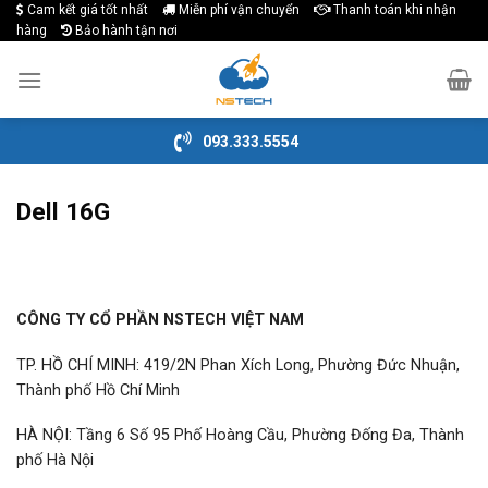
Cam kết giá tốt nhất
Miễn phí vận chuyển
Thanh toán khi nhận
Skip
hàng
Bảo hành tận nơi
to
content
093.333.5554
Dell 16G
CÔNG TY CỔ PHẦN NSTECH VIỆT NAM
TP. HỒ CHÍ MINH: 419/2N Phan Xích Long, Phường Đức Nhuận,
Thành phố Hồ Chí Minh
HÀ NỘI: Tầng 6 Số 95 Phố Hoàng Cầu, Phường Đống Đa, Thành
phố Hà Nội