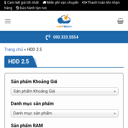
Cam kết giá tốt nhất
Miễn phí vận chuyển
Thanh toán khi nhận
Skip
hàng
Bảo hành tận nơi
to
content
093.333.5554
Trang chủ
»
HDD 2.5
HDD 2.5
Sản phẩm Khoảng Giá
Sản phẩm Khoảng Giá
Danh mục sản phẩm
Danh mục sản phẩm
Sản phẩm RAM