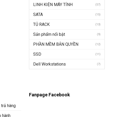
LINH KIỆN MÁY TÍNH
(57)
SATA
(15)
TỦ RACK
(13)
Sản phẩm nổi bật
(9)
PHẦN MỀM BẢN QUYỀN
(12)
SSD
(11)
Dell Workstations
(7)
Fanpage Facebook
 trả hàng
o hành