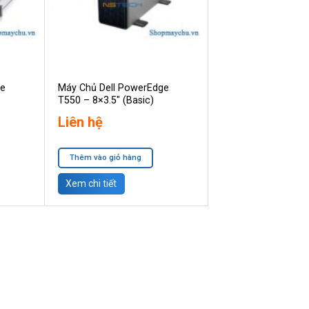
ge
Máy Chủ Dell PowerEdge
T550 – 8×3.5″ (Basic)
Liên hệ
Thêm vào giỏ hàng
Xem chi tiết