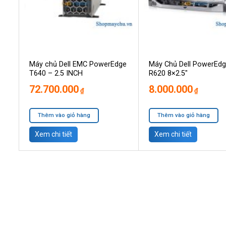
Máy chủ Dell EMC PowerEdge
Máy Chủ Dell PowerEd
T640 – 2.5 INCH
R620 8×2.5″
72.700.000
8.000.000
₫
₫
Thêm vào giỏ hàng
Thêm vào giỏ hàng
Xem chi tiết
Xem chi tiết