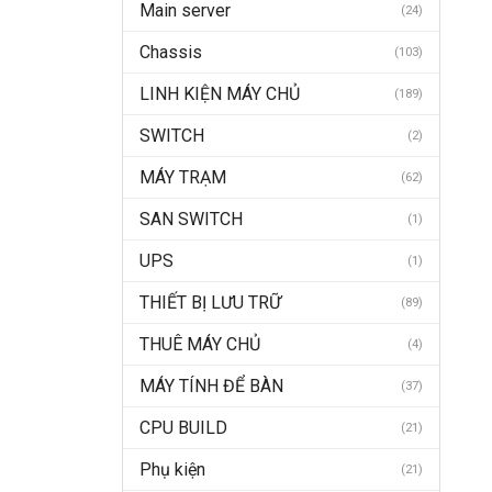
Main server
(24)
Chassis
(103)
LINH KIỆN MÁY CHỦ
(189)
SWITCH
(2)
MÁY TRẠM
(62)
SAN SWITCH
(1)
UPS
(1)
THIẾT BỊ LƯU TRỮ
(89)
THUÊ MÁY CHỦ
(4)
MÁY TÍNH ĐỂ BÀN
(37)
CPU BUILD
(21)
Phụ kiện
(21)