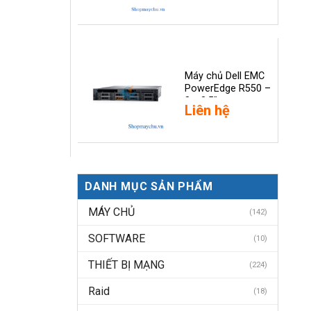
Máy chủ Dell EMC
PowerEdge R550 –
8 x 3.5″
Liên hệ
DANH MỤC SẢN PHẨM
MÁY CHỦ
(142)
SOFTWARE
(10)
THIẾT BỊ MẠNG
(224)
Raid
(18)