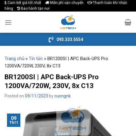
Cam kết giá tốt nhất
Miễn phí vận chuyển
Thanh toán khi nhận
Skip
hàng
Bảo hành tận nơi
to
content
093.333.5554
Trang chủ
»
Tin tức
»
BR1200SI | APC Back-UPS Pro
1200VA/720W, 230V, 8x C13
BR1200SI | APC Back-UPS Pro
1200VA/720W, 230V, 8x C13
Posted on
09/11/2023
by
cuongnk
09
Th11