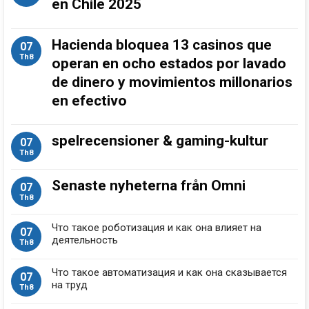
en Chile 2025
Hacienda bloquea 13 casinos que
07
Th8
operan en ocho estados por lavado
de dinero y movimientos millonarios
en efectivo
spelrecensioner & gaming-kultur
07
Th8
Senaste nyheterna från Omni
07
Th8
Что такое роботизация и как она влияет на
07
деятельность
Th8
Что такое автоматизация и как она сказывается
07
на труд
Th8