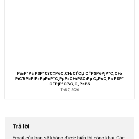
РљР°Рє РЅР°СѓС‡РёС‚СЊСЃСЏ СЃРЅРёРјР°С‚СЊ
РїСЂРёРІР»РµРєР°С‚РµР»СЊРЅС‹Рµ С„РѕС‚Рѕ РЅР°
СЃРјР°СЂС‚С„РѕРЅ
Th8 7, 2026
Trả lời
Email của bạn sẽ không được hiển thị công khai.
Các