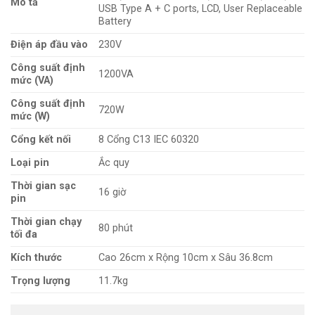
Mô tả
USB Type A + C ports, LCD, User Replaceable
Battery
Điện áp đầu vào
230V
Công suất định
1200VA
mức (VA)
Công suất định
720W
mức (W)
Cổng kết nối
8 Cổng C13 IEC 60320
Loại pin
Ắc quy
Thời gian sạc
16 giờ
pin
Thời gian chạy
80 phút
tối đa
Kích thước
Cao 26cm x Rộng 10cm x Sâu 36.8cm
Trọng lượng
11.7kg