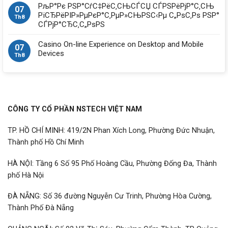
РљР°Рє РЅР°СѓС‡РёС‚СЊСЃСЏ СЃРЅРёРјР°С‚СЊ
07
РїСЂРёРІР»РµРєР°С‚РµР»СЊРЅС‹Рµ С„РѕС‚Рѕ РЅР°
Th8
СЃРјР°СЂС‚С„РѕРЅ
Casino On-line Experience on Desktop and Mobile
07
Devices
Th8
CÔNG TY CỔ PHẦN NSTECH VIỆT NAM
TP. HỒ CHÍ MINH: 419/2N Phan Xích Long, Phường Đức Nhuận,
Thành phố Hồ Chí Minh
HÀ NỘI: Tầng 6 Số 95 Phố Hoàng Cầu, Phường Đống Đa, Thành
phố Hà Nội
ĐÀ NẴNG: Số 36 đường Nguyễn Cư Trinh, Phường Hòa Cường,
Thành Phố Đà Nẵng