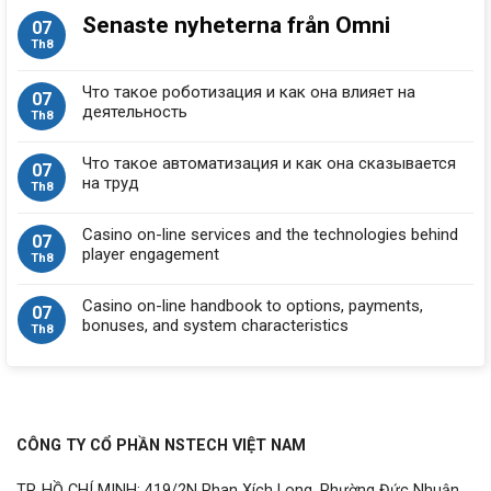
Senaste nyheterna från Omni
07
Th8
Что такое роботизация и как она влияет на
07
деятельность
Th8
Что такое автоматизация и как она сказывается
07
на труд
Th8
Casino on-line services and the technologies behind
07
player engagement
Th8
Casino on-line handbook to options, payments,
07
bonuses, and system characteristics
Th8
CÔNG TY CỔ PHẦN NSTECH VIỆT NAM
TP. HỒ CHÍ MINH: 419/2N Phan Xích Long, Phường Đức Nhuận,