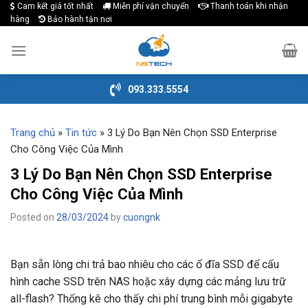
Cam kết giá tốt nhất
Miễn phí vận chuyển
Thanh toán khi nhận
Skip
hàng
Bảo hành tận nơi
to
content
093.333.5554
Trang chủ
»
Tin tức
»
3 Lý Do Bạn Nên Chọn SSD Enterprise
Cho Công Việc Của Mình
3 Lý Do Bạn Nên Chọn SSD Enterprise
Cho Công Việc Của Mình
Posted on
28/03/2024
by
cuongnk
Bạn sẵn lòng chi trả bao nhiêu cho các ổ đĩa SSD để cấu
hình cache SSD trên NAS hoặc xây dựng các mảng lưu trữ
all-flash? Thống kê cho thấy chi phí trung bình mỗi gigabyte