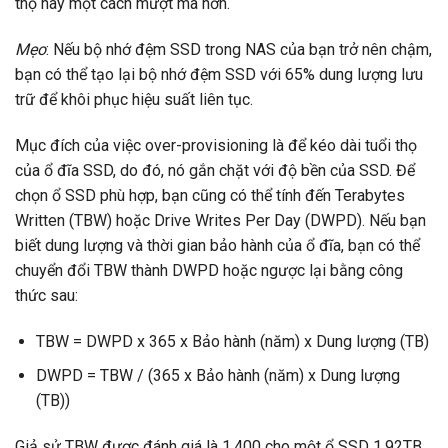
thọ này một cách mượt mà hơn.
Mẹo
: Nếu bộ nhớ đệm SSD trong NAS của bạn trở nên chậm,
bạn có thể tạo lại bộ nhớ đệm SSD với 65% dung lượng lưu
trữ để khôi phục hiệu suất liên tục.
Mục đích của việc over-provisioning là để kéo dài tuổi thọ
của ổ đĩa SSD, do đó, nó gắn chặt với độ bền của SSD. Để
chọn ổ SSD phù hợp, bạn cũng có thể tính đến Terabytes
Written (TBW) hoặc Drive Writes Per Day (DWPD). Nếu bạn
biết dung lượng và thời gian bảo hành của ổ đĩa, bạn có thể
chuyển đổi TBW thành DWPD hoặc ngược lại bằng công
thức sau:
TBW = DWPD x 365 x Bảo hành (năm) x Dung lượng (TB)
DWPD = TBW / (365 x Bảo hành (năm) x Dung lượng
(TB))
Giả sử TBW được đánh giá là 1,400 cho một ổ SSD 1.92TB