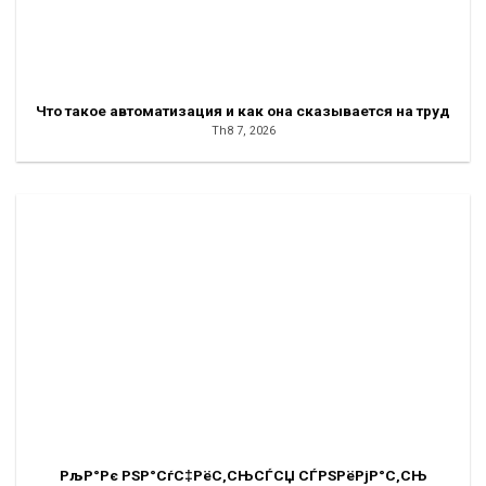
Что такое автоматизация и как она сказывается на труд
Th8 7, 2026
РљР°Рє РЅР°СѓС‡РёС‚СЊСЃСЏ СЃРЅРёРјР°С‚СЊ