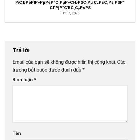
РїСЂРёРІР»РµРєР°С‚РµР»СЊРЅС‹Рµ С„РѕС‚Рѕ РЅР°
СЃРјР°СЂС‚С„РѕРЅ
Th8 7, 2026
Trả lời
Email của bạn sẽ không được hiển thị công khai.
Các
trường bắt buộc được đánh dấu
*
Bình luận
*
Tên