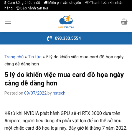
Cam kết giá tốt nhất
Miễn phí vận chuyển
Thanh toán khi nhận
Skip
hàng
Bảo hành tận nơi
to
content
093.333.5554
Trang chủ
»
Tin tức
»
5 lý do khiến việc mua card đồ họa ngày
càng dễ dàng hơn
5 lý do khiến việc mua card đồ họa ngày
càng dễ dàng hơn
Posted on
09/07/2022
by
nstech
Kể từ khi NVIDIA phát hành GPU sê-ri RTX 3000 dựa trên
Ampere, người tiêu dùng đã phải vật lộn để có thể sở hữu
một chiếc card đồ họa loại này. Bây giờ là tháng 7 năm 2022,