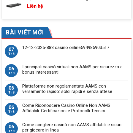
Liên hệ
BÀI VIẾT MỚI
12-12-2025-888 casino online594985903517
07
Th8
I principali casinò virtuali non AAMS per sicurezza e
06
bonus interessanti
Th8
Piattaforme non regolamentate AAMS con
06
versamento rapido: soldi rapidi e senza attese
Th8
Come Riconoscere Casino Online Non AAMS
06
Affidabili: Certificazioni e Protocolli Tecnici
Th8
Come scegliere casinò non AAMS affidabili e sicuri
06
per giocare in linea
Th8