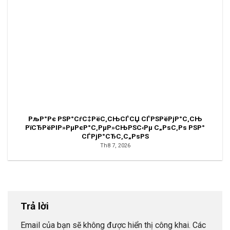
РљР°Рє РЅР°СѓС‡РёС‚СЊСЃСЏ СЃРЅРёРјР°С‚СЊ
РїСЂРёРІР»РµРєР°С‚РµР»СЊРЅС‹Рµ С„РѕС‚Рѕ РЅР°
СЃРјР°СЂС‚С„РѕРЅ
Th8 7, 2026
Trả lời
Email của bạn sẽ không được hiển thị công khai.
Các