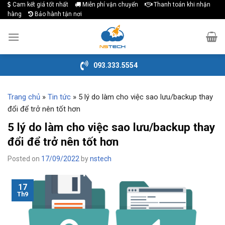
Cam kết giá tốt nhất
Miễn phí vận chuyển
Thanh toán khi nhận
Skip
hàng
Bảo hành tận nơi
to
content
093.333.5554
Trang chủ
»
Tin tức
»
5 lý do làm cho việc sao lưu/backup thay
đổi để trở nên tốt hơn
5 lý do làm cho việc sao lưu/backup thay
đổi để trở nên tốt hơn
Posted on
17/09/2022
by
nstech
17
Th9