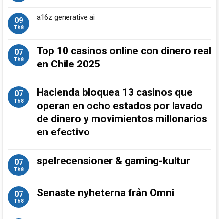
a16z generative ai
09
Th8
Top 10 casinos online con dinero real
07
Th8
en Chile 2025
Hacienda bloquea 13 casinos que
07
Th8
operan en ocho estados por lavado
de dinero y movimientos millonarios
en efectivo
spelrecensioner & gaming-kultur
07
Th8
Senaste nyheterna från Omni
07
Th8