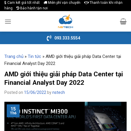
Cam kết giá tốt nhất
Miễn phí vận chuyển
Thanh toán khi nhận
Skip
hàng
Bảo hành tận nơi
to
content
093.333.5554
Trang chủ
»
Tin tức
»
AMD giới thiệu giải pháp Data Center tại
Financial Analyst Day 2022
AMD giới thiệu giải pháp Data Center tại
Financial Analyst Day 2022
Posted on
15/06/2022
by
nstech
15
Th6