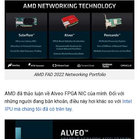
AMD FAD 2022 Networking Portfolio
AMD đã thảo luận về Alveo FPGA NIC của mình. Đối với
những người đang băn khoăn, điều này hơi khác so với
Intel
IPU mà chúng tôi đã có trên tay
.