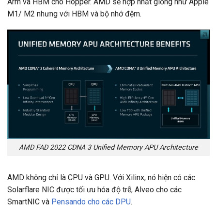
Arm và HBM cho Hopper. AMD sẽ hợp nhất giống như Apple
M1/ ​M2 nhưng với HBM và bộ nhớ đệm.
AMD FAD 2022 CDNA 3 Unified Memory APU Architecture
AMD không chỉ là CPU và GPU. Với Xilinx, nó hiện có các
Solarflare NIC được tối ưu hóa độ trễ, Alveo cho các
SmartNIC và
Pensando cho các DPU
.