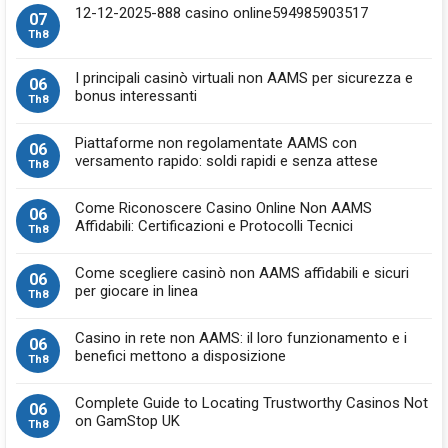
12-12-2025-888 casino online594985903517
07
Th8
I principali casinò virtuali non AAMS per sicurezza e
06
bonus interessanti
Th8
Piattaforme non regolamentate AAMS con
06
versamento rapido: soldi rapidi e senza attese
Th8
Come Riconoscere Casino Online Non AAMS
06
Affidabili: Certificazioni e Protocolli Tecnici
Th8
Come scegliere casinò non AAMS affidabili e sicuri
06
per giocare in linea
Th8
Casino in rete non AAMS: il loro funzionamento e i
06
benefici mettono a disposizione
Th8
Complete Guide to Locating Trustworthy Casinos Not
06
on GamStop UK
Th8