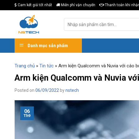
Skip
Cam kết giá tốt nhất
Miễn phí vận chuyển
Thanh toán khi nhậ
to
content
Tìm
kiếm:
Danh mục sản phẩm
Trang chủ
»
Tin tức
»
Arm kiện Qualcomm và Nuvia với cáo b
Arm kiện Qualcomm và Nuvia với
Posted on
06/09/2022
by
nstech
06
Th9