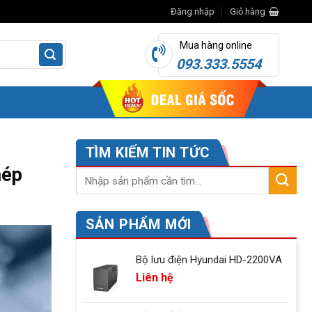
Đăng nhập
Giỏ hàng
Mua hàng online
093.333.5554
TÌM KIẾM TIN TỨC
hép
SẢN PHẨM MỚI
Bộ lưu điện Hyundai HD-2200VA
Liên hệ