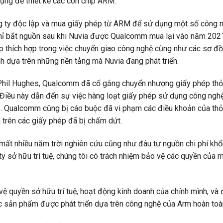
ng để thiết kế các con chip ARM.
ng ty độc lập và mua giấy phép từ ARM để sử dụng một số công n
 chỉ bắt nguồn sau khi Nuvia được Qualcomm mua lại vào năm 20
hích hợp trong việc chuyển giao công nghệ cũng như các sơ đồ
h dựa trên những nền tảng mà Nuvia đang phát triển.
 Phil Hughes, Qualcomm đã cố gắng chuyển nhượng giấy phép thỏ
 Điều này dẫn đến sự việc hàng loạt giấy phép sử dụng công ngh
2. Qualcomm cũng bị cáo buộc đã vi phạm các điều khoản của thỏ
 trên các giấy phép đã bị chấm dứt.
mất nhiều năm trời nghiên cứu cũng như đâu tư nguồn chi phí khổ
 sở hữu trí tuệ, chúng tôi có trách nhiệm bảo vệ các quyền của m
 vệ quyền sở hữu trí tuệ, hoạt động kinh doanh của chính mình, v
ác sản phẩm được phát triển dựa trên công nghệ của Arm hoàn toàn