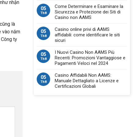
 như nhận
Come Determinare e Esaminare la
05
Sicurezza e Protezione dei Siti di
Th8
Casino non AAMS
cũng là
Casino online privi di AAMS
05
le vào năm
affidabili: come identificare le siti
Th8
 Công ty
sicuri
I Nuovi Casino Non AAMS Più
05
Recenti: Promozioni Vantaggiose e
Th8
Pagamenti Veloci nel 2024
Casino Affidabili Non AAMS:
05
Manuale Dettagliato a Licenze e
Th8
Certificazioni Globali