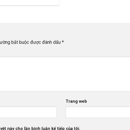
rường bắt buộc được đánh dấu
*
Trang web
yệt này cho lần bình luận kế tiếp của tôi.