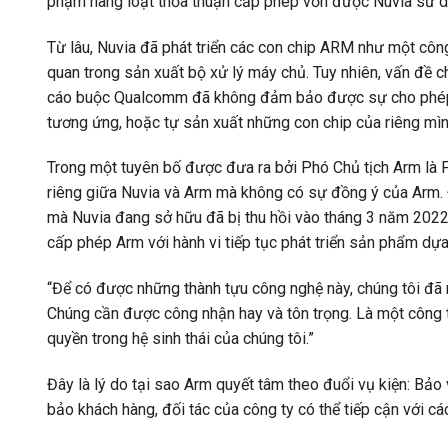
phạm hàng loạt thỏa thuận cấp phép vốn được Nuvia sử dụ
Từ lâu, Nuvia đã phát triển các con chip ARM như một cô
quan trong sản xuất bộ xử lý máy chủ. Tuy nhiên, vấn đề
cáo buộc Qualcomm đã không đảm bảo được sự cho phép t
tương ứng, hoặc tự sản xuất những con chip của riêng mìn
Trong một tuyên bố được đưa ra bởi Phó Chủ tịch Arm là
riêng giữa Nuvia và Arm mà không có sự đồng ý của Arm.
mà Nuvia đang sở hữu đã bị thu hồi vào tháng 3 năm 202
cấp phép Arm với hành vi tiếp tục phát triển sản phẩm dựa
“Để có được những thành tựu công nghệ này, chúng tôi đã 
Chúng cần được công nhận hay và tôn trọng. Là một công ty
quyền trong hệ sinh thái của chúng tôi.”
Đây là lý do tại sao Arm quyết tâm theo đuổi vụ kiện: Bảo
bảo khách hàng, đối tác của công ty có thể tiếp cận với c