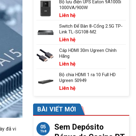
Bộ lưu điện UPS Eaton 9A1000i
1000VA/900W
Liên hệ
Switch Để Bàn 8-Cổng 2.5G TP-
Link TL-SG108-M2
Liên hệ
Cáp HDMI 30m Ugreen Chính
Hãng
Liên hệ
Bộ chia HDMI 1 ra 10 Full HD
Ugreen 50949
Liên hệ
BÀI VIẾT MỚI
Sem Depósito
05
ày đã vi
Th8