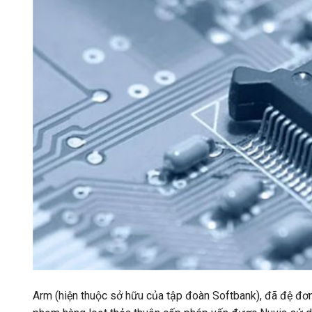
Arm (hiện thuộc sở hữu của tập đoàn Softbank), đã đệ đơn