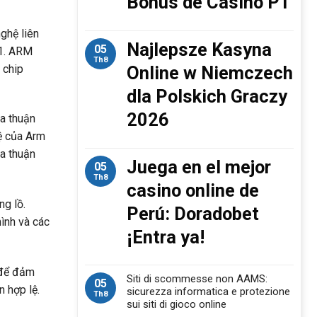
Bónus de Casino PT
ghệ liên
Najlepsze Kasyna
05
21. ARM
Th8
 chip
Online w Niemczech
dla Polskich Graczy
2026
a thuận
ệ của Arm
a thuận
Juega en el mejor
05
Th8
casino online de
ng lồ.
Perú: Doradobet
ình và các
¡Entra ya!
à để đảm
Siti di scommesse non AAMS:
05
 hợp lệ.
sicurezza informatica e protezione
Th8
sui siti di gioco online