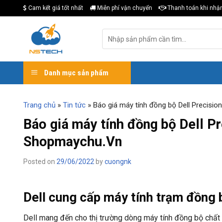
Skip
Cam kết giá tốt nhất
Miễn phí vận chuyển
Thanh toán khi nhậ
to
content
Tìm
kiếm:
Danh mục sản phẩm
Trang chủ
»
Tin tức
»
Báo giá máy tính đồng bộ Dell Precisio
Báo giá máy tính đồng bộ Dell Pr
Shopmaychu.Vn
Posted on
29/06/2022
by
cuongnk
Dell cung cấp máy tính trạm đồng 
Dell mang đến cho thị trường dòng máy tính đồng bộ chất l