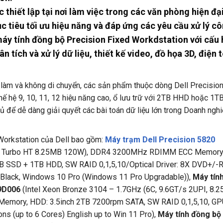
thiết lập tại nơi làm việc trong các văn phòng hiện đại
c tiêu tối ưu hiệu năng và đáp ứng các yêu cầu xử lý cô
 máy tính đồng bộ Precision Fixed Workdstation với cấu 
tích và xử lý dữ liệu, thiết kế video, đồ họa 3D, điện
 làm và không di chuyển, các sản phẩm thuộc dòng Dell Precisio
hế hệ 9, 10, 11, 12 hiệu năng cao, ổ lưu trữ với 2TB HHD hoặc 1T
để dễ dàng giải quyết các bài toán dữ liệu lớn trong Doanh ngh
Workstation của Dell bao gồm:
Máy trạm Dell Precision 5820
Hz Turbo HT 8.25MB 120W), DDR4 3200MHz RDIMM ECC Memor
B SSD + 1TB HDD, SW RAID 0,1,5,10/Optical Driver: 8X DVD+/-
 Black, Windows 10 Pro (Windows 11 Pro Upgradable)),
Máy tín
79D006
(Intel Xeon Bronze 3104 – 1.7GHz (6C, 9.6GT/s 2UPI, 8.
ory, HDD: 3.5inch 2TB 7200rpm SATA, SW RAID 0,1,5,10, GP
s (up to 6 Cores) English up to Win 11 Pro),
Máy tính đồng bộ