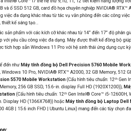
a Intel® Core™ i7 thế hệ thứ 9,10, 11, 12 tiết kiệm năng lượng vớ
B và ổ SSD 512 GB, card đồ họa chuyên nghiệp NVIDIA® RTX™
g việc đa dạng khác nhau từ tác vụ văn phòng đến các công việc 
, thiết kế sáng tạo…
c sản phẩm với các kích cỡ khác nhau từ 14” đến 17” độ phân g
 với yêu cầu công việc đa dạng. Máy được thiết kế đồng bộ giú
được tích hợp sẵn Windows 11 Pro với hệ sinh thái ứng dụng cực k
kể đến như
Máy tính đồng bộ Dell Precision 5760 Mobile Work
50H, Windows 10 Pro, NVIDIA® RTX™ A2000, 32 GB Memory, 512 G
ision 5570 Mobile Workstation
(Cấu hình tiêu chuẩn: 12ᵗʰ Gen I
emory, 256 GB SSD, 15.6-in. display Full HD (1920X1200)),
Máy
station
(Cấu hình tiêu chuẩn: 12ᵗʰ Gen Intel® Core™ i5-12600H,
in. Display HD (1366X768)) hoặc
Máy tính đồng bộ Laptop Dell
0 4GB | 15.6 inch FHD | Ubuntu Linux) mang đến các tùy chọn đ
on: