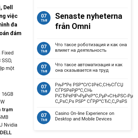
, Dell
Senaste nyheterna
ng việc
07
Th8
hình đa
från Omni
 toán đám
Что такое роботизация и как она
07
влияет на деятельность
Th8
n Fixed
B SSD,
Что такое автоматизация и как
07
iệp một
она сказывается на труд
Th8
РљР°Рє РЅР°СѓС‡РёС‚СЊСЃСЏ
07
СЃРЅРёРјР°С‚СЊ
Th8
y 16GB
РїСЂРёРІР»РµРєР°С‚РµР»СЊРЅС‹Рµ
С„РѕС‚Рѕ РЅР° СЃРјР°СЂС‚С„РѕРЅ
RW
h trạm
Casino On-line Experience on
07
25MB
Desktop and Mobile Devices
Th8
U Nvidia
 DELL