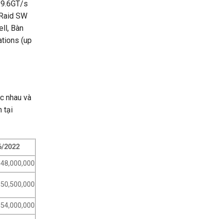
 9.6GT/s
Raid SW
ll, Bàn
tions (up
c nhau và
 tại
6/2022
48,000,000
50,500,000
54,000,000