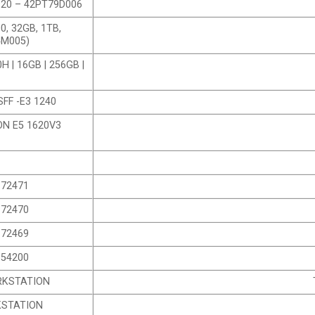
n7920 – 42PT79D006
00, 32GB, 1TB,
4M005)
0H | 16GB | 256GB |
SFF -E3 1240
ON E5 1620V3
172471
172470
172469
154200
RKSTATION
KSTATION