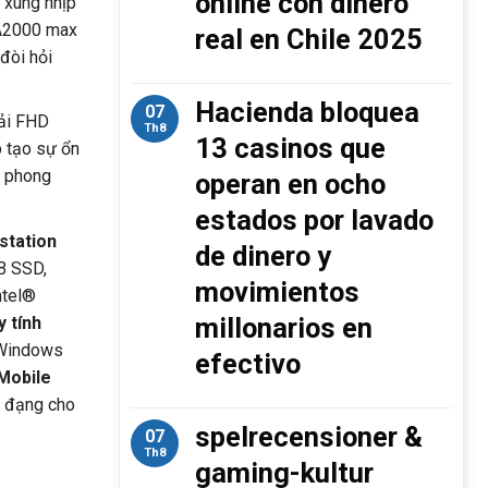
online con dinero
i xung nhịp
 A2000 max
real en Chile 2025
đòi hỏi
Hacienda bloquea
07
iải FHD
Th8
13 casinos que
p tạo sự ổn
ỳ phong
operan en ocho
estados por lavado
station
de dinero y
B SSD,
movimientos
ntel®
millonarios en
 tính
 Windows
efectivo
 Mobile
a đạng cho
spelrecensioner &
07
Th8
gaming-kultur