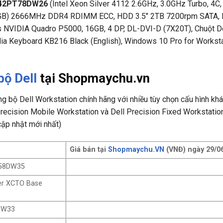
 42PT78DW26
(Intel Xeon Silver 4112 2.6GHz, 3.0GHz Turbo, 4C,
8GB) 2666MHz DDR4 RDIMM ECC, HDD 3.5″ 2TB 7200rpm SATA, 
s NVIDIA Quadro P5000, 16GB, 4 DP, DL-DVI-D (7X20T), Chuột De
ia Keyboard KB216 Black (English), Windows 10 Pro for Worksta
bộ Dell
tại Shopmaychu.vn
bộ Dell Workstation chính hãng với nhiều tùy chọn cấu hình khá
recision Mobile Workstation và Dell Precision Fixed Workstation
ập nhật mới nhất)
Giá bán tại
Shopmaychu.VN
(VNĐ) ngày 29/0
PT58DW35
wer XCTO Base
8DW33