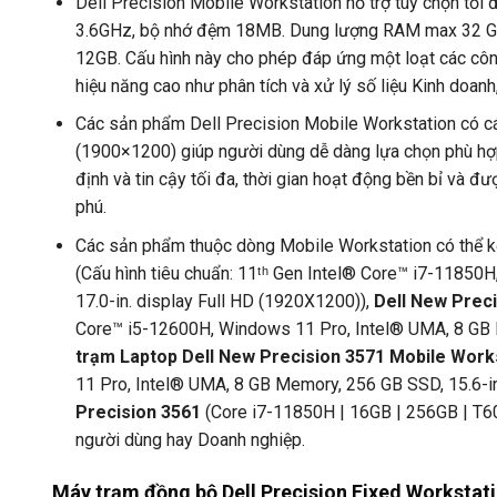
Dell Precision Mobile Workstation hỗ trợ tùy chọn tối đ
3.6GHz, bộ nhớ đệm 18MB. Dung lượng RAM max 32 G
12GB. Cấu hình này cho phép đáp ứng một loạt các côn
hiệu năng cao như phân tích và xử lý số liệu Kinh doanh
Các sản phẩm Dell Precision Mobile Workstation có cá
(1900×1200) giúp người dùng dễ dàng lựa chọn phù hợp
định và tin cậy tối đa, thời gian hoạt động bền bỉ và 
phú.
Các sản phẩm thuộc dòng Mobile Workstation có thể 
(Cấu hình tiêu chuẩn: 11ᵗʰ Gen Intel® Core™ i7-118
17.0-in. display Full HD (1920X1200)),
Dell New Prec
Core™ i5-12600H, Windows 11 Pro, Intel® UMA, 8 GB M
trạm Laptop Dell New Precision 3571 Mobile Work
11 Pro, Intel® UMA, 8 GB Memory, 256 GB SSD, 15.6-
Precision 3561
(Core i7-11850H | 16GB | 256GB | T60
người dùng hay Doanh nghiệp.
Máy trạm đồng bộ Dell Precision Fixed Workstati