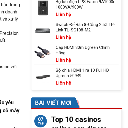
Bộ lưu điện UPS Eaton 9A1000i
 hảo trong
1000VA/900W
inh doanh
Liên hệ
t và xử lý
Switch Để Bàn 8-Cổng 2.5G TP-
Link TL-SG108-M2
 Precision
Liên hệ
hất.
Cáp HDMI 30m Ugreen Chính
Hãng
Liên hệ
ision với
Bộ chia HDMI 1 ra 10 Full HD
d
Ugreen 50949
Liên hệ
ác yêu
BÀI VIẾT MỚI
ng cỗ máy
Top 10 casinos
07
Th8