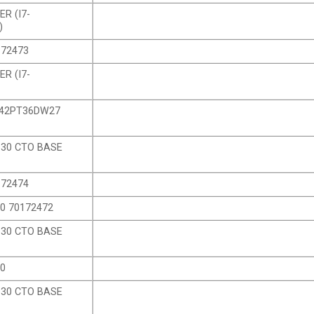
R (I7-
)
172473
R (I7-
E 42PT36DW27
630 CTO BASE
172474
30 70172472
630 CTO BASE
20
630 CTO BASE