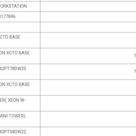
 WORKSTATION
0177846
 CTO BASE
ION XCTO BASE
E 42PT78DW25
ION XCTO BASE
WER( XEON W-
(MINI TOWER)
E 42PT58DW22