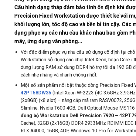
Cấu hình dạng tháp đảm bảo tính ổn định khi được 
Precision Fixed Workstation được thiết kế với mụ
khối lượng lớn, tốc độ cao và bền bỉ tin cậy. Các
dạng phục vụ các nhu cầu khác nhau bao gồm Phân 
mây, ứng dụng văn phòng…
Với đặc điểm phục vụ nhu cầu sử dụng cố định tại chỗ
Workstation sử dụng các chíp Intel Xeon, hoặc Core i t
dung lượng RAM sử dụng DDR4 hỗ trợ tối đa 192 GB đủ 
cách nhẹ nhàng và nhanh chóng nhất.
Một số sản phẩm nổi bật thuộc dòng Precision Fixed 
42PT58DW35
(Intel Xeon W-2223 (4C 3.6GHz 3.9G
(2x8GB) (x8 slot) – nâng cấp mã ram RASV0072, 256G
Slimline, Nvidia T600 4GB, Dell Optical Mouse MS116
đồng bộ Workstation Dell Precision 7920 – 42PT
Cache), 32GB (2x16GB) DDR4 2933MHz RDIMM ECC Mem
RTX A4000, 16GB, 4DP, Windows 10 Pro for Workstation