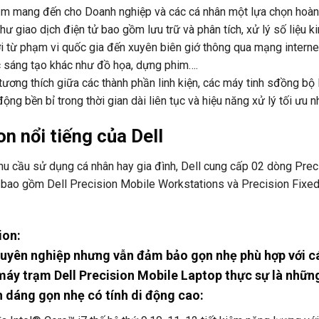
hằm mang đến cho Doanh nghiệp và các cá nhân một lựa chọn hoàn
ư giao dịch điện tử bao gồm lưu trữ và phân tích, xử lý số liệu k
ơi từ phạm vi quốc gia đến xuyên biên giớ thông qua mạng interne
c sáng tạo khác như đồ họa, dựng phim….
tương thích giữa các thành phần linh kiện, các máy tinh sđồng bộ
g bền bỉ trong thời gian dài liên tục và hiệu năng xử lý tối ưu n
n nổi tiếng của Dell
u cầu sử dụng cá nhân hay gia đình, Dell cung cấp 02 dòng Prec
u bao gồm Dell Precision Mobile Workstations và Precision Fixe
ion:
chuyên nghiệp nhưng vẫn đảm bảo gọn nhẹ phù hợp với c
máy trạm Dell Precision Mobile Laptop thực sự là nhữ
 dáng gọn nhẹ có tính di động cao: