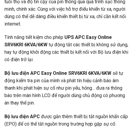
tuổi thọ và độ tin cậy của pin thông qua quá trình sạc thông
minh, chính xác. Cùng với việc hỗ trợ điểu khiển từ xa, người
dùng có thể dễ dàng điều khiển thiết bị từ xa, chỉ cần kết nối
internet.
Tính năng tiết kiệm cho phép
UPS APC Easy Online
SRV6KRI 6KVA/6KW
tự động tắt các thiết bị không sử dụng,
hay tự động khởi động các thiết bị kết nối với Bộ lưu điện khi
có điện trở lại.
Bộ lưu điện APC Easy Online SRV6KRI 6KVA/6KW
sẽ tự
động kiểm tra pin của mình và phát tín hiệu cảnh báo âm
thanh khi phát hiện sự cố như pin yếu, hỏng… đưa ra thông
báo trên màn hình LCD để người dùng chủ động có phương
án thay thế pin.
Bộ lưu điện APC
được gắn thêm thiết bị tắt nguồn khẩn cấp
(EPO) để có thể tắt nguồn trong trường hợp gặp sự cố.