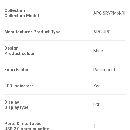
Collection
APC SRVPM6KRI
Collection Model
Manufacturer Product Type
APC UPS
Design
Black
Product colour
Form Factor
Rackmount
LED indicators
Yes
Display
LCD
Display type
Ports & interfaces
1
USB 2.0 ports quantity