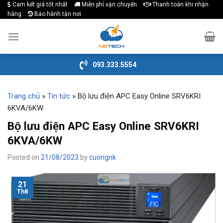
Cam kết giá tốt nhất
Miễn phí vận chuyển
Thanh toán khi nhận
Skip
hàng
Bảo hành tận nơi
to
content
093.333.5554
Trang chủ
»
Tin tức
»
Bộ lưu điện APC Easy Online SRV6KRI
6KVA/6KW
Bộ lưu điện APC Easy Online SRV6KRI
6KVA/6KW
Posted on
21/08/2023
by
cuongnk
21
Th8