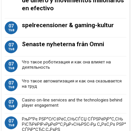
de dinero y movimientos millonarios
en efectivo
spelrecensioner & gaming-kultur
07
Th8
Senaste nyheterna från Omni
07
Th8
Что такое роботизация и как она влияет на
07
деятельность
Th8
Что такое автоматизация и как она сказывается
07
на труд
Th8
Casino on-line services and the technologies behind
07
player engagement
Th8
РљР°Рє РЅР°СѓС‡РёС‚СЊСЃСЏ СЃРЅРёРјР°С‚СЊ
07
РїСЂРёРІР»РµРєР°С‚РµР»СЊРЅС‹Рµ С„РѕС‚Рѕ РЅР°
Th8
СЃРјР°СЂС‚С„РѕРЅ