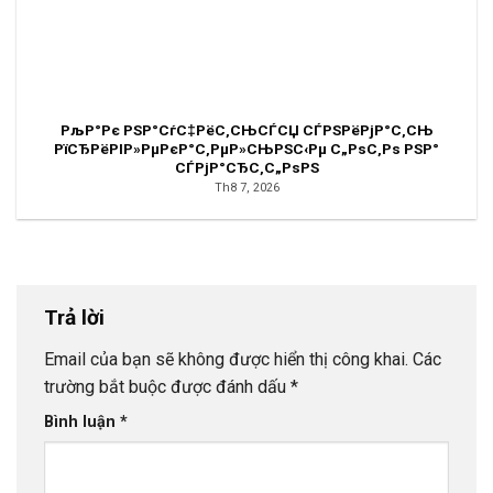
РљР°Рє РЅР°СѓС‡РёС‚СЊСЃСЏ СЃРЅРёРјР°С‚СЊ
РїСЂРёРІР»РµРєР°С‚РµР»СЊРЅС‹Рµ С„РѕС‚Рѕ РЅР°
СЃРјР°СЂС‚С„РѕРЅ
Th8 7, 2026
Trả lời
Email của bạn sẽ không được hiển thị công khai.
Các
trường bắt buộc được đánh dấu
*
Bình luận
*