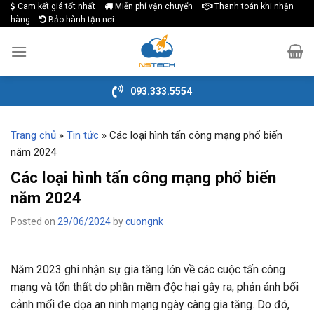
Cam kết giá tốt nhất
Miễn phí vận chuyển
Thanh toán khi nhận
Skip
hàng
Bảo hành tận nơi
to
content
093.333.5554
Trang chủ
»
Tin tức
»
Các loại hình tấn công mạng phổ biến
năm 2024
Các loại hình tấn công mạng phổ biến
năm 2024
Posted on
29/06/2024
by
cuongnk
Năm 2023 ghi nhận sự gia tăng lớn về các cuộc tấn công
mạng và tổn thất do phần mềm độc hại gây ra, phản ánh bối
cảnh mối đe dọa an ninh mạng ngày càng gia tăng. Do đó,