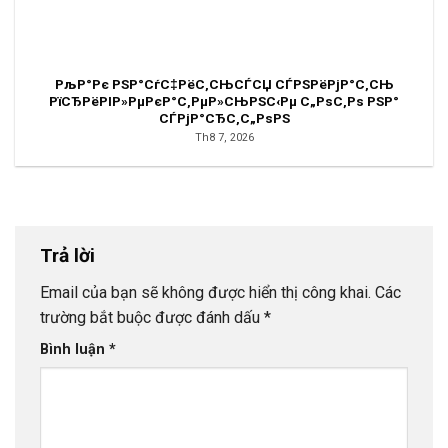
РљР°Рє РЅР°СѓС‡РёС‚СЊСЃСЏ СЃРЅРёРјР°С‚СЊ
РїСЂРёРІР»РµРєР°С‚РµР»СЊРЅС‹Рµ С„РѕС‚Рѕ РЅР°
СЃРјР°СЂС‚С„РѕРЅ
Th8 7, 2026
Trả lời
Email của bạn sẽ không được hiển thị công khai.
Các
trường bắt buộc được đánh dấu
*
Bình luận
*