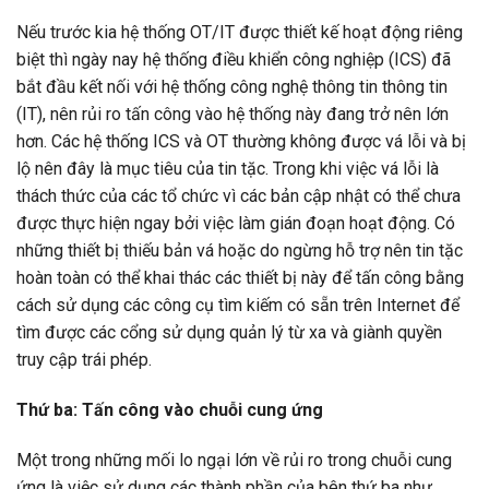
Nếu trước kia hệ thống OT/IT được thiết kế hoạt động riêng
biệt thì ngày nay hệ thống điều khiển công nghiệp (ICS) đã
bắt đầu kết nối với hệ thống công nghệ thông tin thông tin
(IT), nên rủi ro tấn công vào hệ thống này đang trở nên lớn
hơn. Các hệ thống ICS và OT thường không được vá lỗi và bị
lộ nên đây là mục tiêu của tin tặc. Trong khi việc vá lỗi là
thách thức của các tổ chức vì các bản cập nhật có thể chưa
được thực hiện ngay bởi việc làm gián đoạn hoạt động. Có
những thiết bị thiếu bản vá hoặc do ngừng hỗ trợ nên tin tặc
hoàn toàn có thể khai thác các thiết bị này để tấn công bằng
cách sử dụng các công cụ tìm kiếm có sẵn trên Internet để
tìm được các cổng sử dụng quản lý từ xa và giành quyền
truy cập trái phép.
Thứ ba: Tấn công vào chuỗi cung ứng
Một trong những mối lo ngại lớn về rủi ro trong chuỗi cung
ứng là việc sử dụng các thành phần của bên thứ ba như