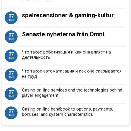
spelrecensioner & gaming-kultur
07
Th8
Senaste nyheterna från Omni
07
Th8
Что такое роботизация и как она влияет на
07
деятельность
Th8
Что такое автоматизация и как она сказывается
07
на труд
Th8
Casino on-line services and the technologies behind
07
player engagement
Th8
Casino on-line handbook to options, payments,
07
bonuses, and system characteristics
Th8