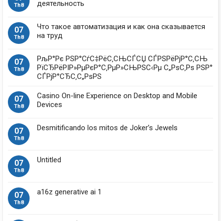
деятельность
Th8
Что такое автоматизация и как она сказывается
07
на труд
Th8
РљР°Рє РЅР°СѓС‡РёС‚СЊСЃСЏ СЃРЅРёРјР°С‚СЊ
07
РїСЂРёРІР»РµРєР°С‚РµР»СЊРЅС‹Рµ С„РѕС‚Рѕ РЅР°
Th8
СЃРјР°СЂС‚С„РѕРЅ
Casino On-line Experience on Desktop and Mobile
07
Devices
Th8
Desmitificando los mitos de Joker’s Jewels
07
Th8
Untitled
07
Th8
a16z generative ai 1
07
Th8