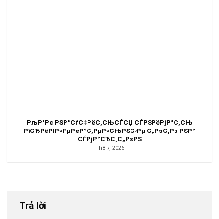
РљР°Рє РЅР°СѓС‡РёС‚СЊСЃСЏ СЃРЅРёРјР°С‚СЊ
РїСЂРёРІР»РµРєР°С‚РµР»СЊРЅС‹Рµ С„РѕС‚Рѕ РЅР°
СЃРјР°СЂС‚С„РѕРЅ
Th8 7, 2026
Trả lời