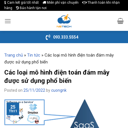
Cam kết giá tốt nhất
Miễn phí vận chuyển
Thanh toán khi nhận
Skip
hàng
Bảo hành tận nơi
to
content
093.333.5554
Trang chủ
»
Tin tức
»
Các loại mô hình điện toán đám mây
được sử dụng phổ biến
Các loại mô hình điện toán đám mây
được sử dụng phổ biến
Posted on
25/11/2022
by
cuongnk
25
Th11