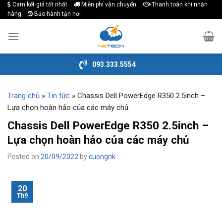
Cam kết giá tốt nhất
Miễn phí vận chuyển
Thanh toán khi nhận
Skip
hàng
Bảo hành tận nơi
to
content
093.333.5554
Trang chủ
»
Tin tức
»
Chassis Dell PowerEdge R350 2.5inch –
Lựa chọn hoàn hảo của các máy chủ
Chassis Dell PowerEdge R350 2.5inch –
Lựa chọn hoàn hảo của các máy chủ
Posted on
20/09/2022
by
cuongnk
20
Th9