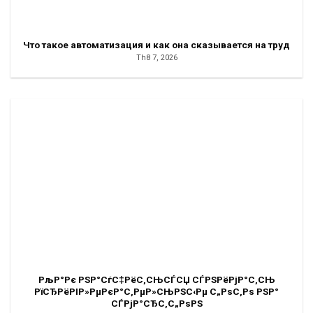
Что такое автоматизация и как она сказывается на труд
Th8 7, 2026
РљР°Рє РЅР°СѓС‡РёС‚СЊСЃСЏ СЃРЅРёРјР°С‚СЊ
РїСЂРёРІР»РµРєР°С‚РµР»СЊРЅС‹Рµ С„РѕС‚Рѕ РЅР°
СЃРјР°СЂС‚С„РѕРЅ