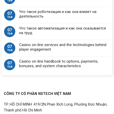
Th8
Что такое роботизация и как она влияет на
07
деятельность
Th8
Что такое автоматизация и как она сказывается
07
на труд
Th8
Casino on-line services and the technologies behind
07
player engagement
Th8
Casino on-line handbook to options, payments,
07
bonuses, and system characteristics
Th8
CÔNG TY CỔ PHẦN NSTECH VIỆT NAM
TP. HỒ CHÍ MINH: 419/2N Phan Xích Long, Phường Đức Nhuận,
Thành phố Hồ Chí Minh