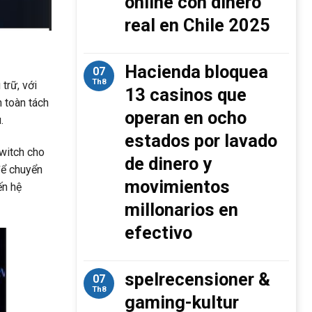
online con dinero
real en Chile 2025
Hacienda bloquea
07
Th8
 trữ, với
13 casinos que
n toàn tách
operan en ocho
.
estados por lavado
witch cho
de dinero y
để chuyển
movimientos
ến hệ
millonarios en
efectivo
spelrecensioner &
07
Th8
gaming-kultur