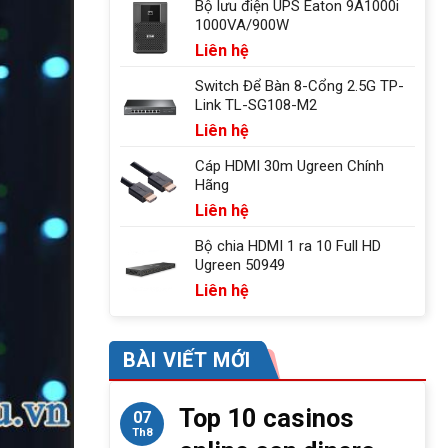
Bộ lưu điện UPS Eaton 9A1000i
1000VA/900W
Liên hệ
Switch Để Bàn 8-Cổng 2.5G TP-
Link TL-SG108-M2
Liên hệ
Cáp HDMI 30m Ugreen Chính
Hãng
Liên hệ
Bộ chia HDMI 1 ra 10 Full HD
Ugreen 50949
Liên hệ
BÀI VIẾT MỚI
Top 10 casinos
07
Th8