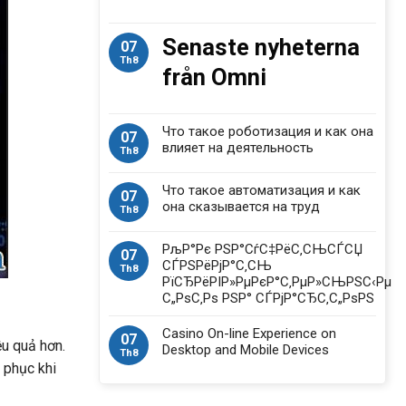
Senaste nyheterna
07
Th8
från Omni
Что такое роботизация и как она
07
влияет на деятельность
Th8
Что такое автоматизация и как
07
она сказывается на труд
Th8
РљР°Рє РЅР°СѓС‡РёС‚СЊСЃСЏ
07
СЃРЅРёРјР°С‚СЊ
Th8
РїСЂРёРІР»РµРєР°С‚РµР»СЊРЅС‹Рµ
С„РѕС‚Рѕ РЅР° СЃРјР°СЂС‚С„РѕРЅ
Casino On-line Experience on
07
ệu quả hơn.
Desktop and Mobile Devices
Th8
i phục khi