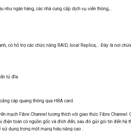
u như ngân hàng, các nhà cung cấp dịch vụ viễn thông,…
anh, có hỗ trợ các chức năng RAID, local Replica,… Đây là nơi chứa
ến tủ đĩa.
 bằng cáp quang thông qua HBA card.
n mạch Fibre Channel tương thích với giao thức Fibre Channel. 
t bị điện toán có nguồn gốc và đích đến, sau đó gửi gói tin đến hệ 
ể sử dụng trong một mạng hiệu năng cao .