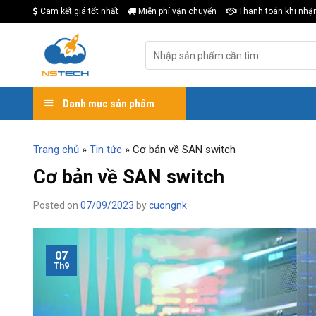
Skip
Cam kết giá tốt nhất
Miễn phí vận chuyển
Thanh toán khi nhậ
to
content
Tìm
kiếm:
Danh mục sản phẩm
Trang chủ
»
Tin tức
»
Cơ bản về SAN switch
Cơ bản về SAN switch
Posted on
07/09/2023
by
cuongnk
07
Th9