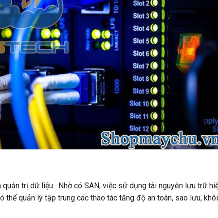
quản trị dữ liệu. Nhờ có SAN, việc sử dụng tài nguyên lưu trữ hi
ó thể quản lý tập trung các thao tác tăng độ an toàn, sao lưu, khô