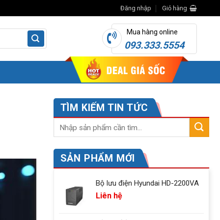
Đăng nhập
Giỏ hàng
Mua hàng online
093.333.5554
TÌM KIẾM TIN TỨC
SẢN PHẨM MỚI
Bộ lưu điện Hyundai HD-2200VA
Liên hệ