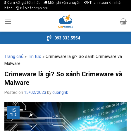
Cam kết giá tốt nhất
Miễn phí vận chuyển
Thanh toán khi nhận
Skip
hàng
Bảo hành tận nơi
to
content
093.333.5554
Trang chủ
»
Tin tức
»
Crimeware là gì? So sánh Crimeware và
Malware
Crimeware là gì? So sánh Crimeware và
Malware
Posted on
15/02/2023
by
cuongnk
15
Th2