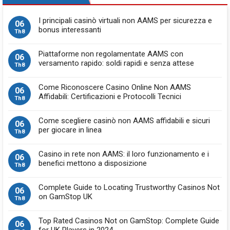
I principali casinò virtuali non AAMS per sicurezza e
06
bonus interessanti
Th8
Piattaforme non regolamentate AAMS con
06
versamento rapido: soldi rapidi e senza attese
Th8
Come Riconoscere Casino Online Non AAMS
06
Affidabili: Certificazioni e Protocolli Tecnici
Th8
Come scegliere casinò non AAMS affidabili e sicuri
06
per giocare in linea
Th8
Casino in rete non AAMS: il loro funzionamento e i
06
benefici mettono a disposizione
Th8
Complete Guide to Locating Trustworthy Casinos Not
06
on GamStop UK
Th8
Top Rated Casinos Not on GamStop: Complete Guide
06
for UK Players in 2024