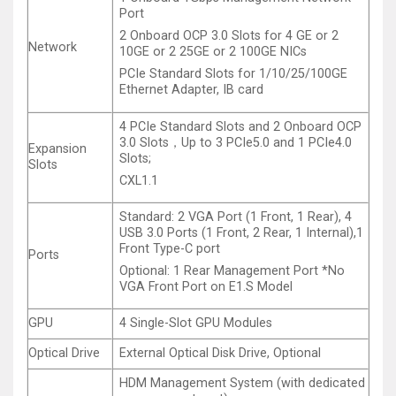
Port
2 Onboard OCP 3.0 Slots for 4 GE or 2
Network
10GE or 2 25GE or 2 100GE NICs
PCIe Standard Slots for 1/10/25/100GE
Ethernet Adapter, IB card
4 PCIe Standard Slots and 2 Onboard OCP
3.0 Slots，Up to 3 PCIe5.0 and 1 PCIe4.0
Expansion
Slots;
Slots
CXL1.1
Standard: 2 VGA Port (1 Front, 1 Rear), 4
USB 3.0 Ports (1 Front, 2 Rear, 1 Internal),1
Front Type-C port
Ports
Optional: 1 Rear Management Port *No
VGA Front Port on E1.S Model
GPU
4 Single-Slot GPU Modules
Optical Drive
External Optical Disk Drive, Optional
HDM Management System (with dedicated