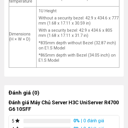
temperature
1U Height
Without a security bezel: 42.9 x 434.6 x 777
mm (1.68 x 17.11 x 30.59 in)
With a security bezel: 42.9 x 434.6 x 805
Dimensions
mm (1.68 x 17.11 x 31.7 in)
(H × W × D)
*835mm depth without Bezel (32.87 inch)
on E1.S Model
*865mm depth with Bezel (34.05 inch) on
E1.S Model
Đánh giá (0)
Đánh giá Máy Chủ Server H3C UniServer R4700
G6 10SFF
0%
| 0 đánh giá
5