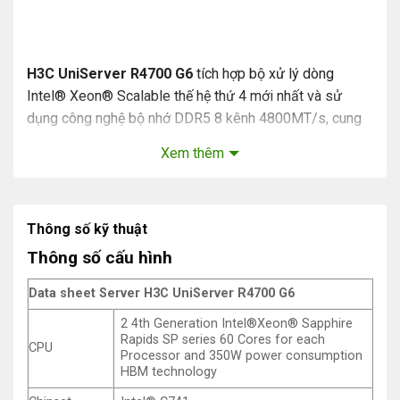
H3C UniServer R4700 G6
tích hợp bộ xử lý dòng
Intel® Xeon® Scalable thế hệ thứ 4 mới nhất và sử
dụng công nghệ bộ nhớ DDR5 8 kênh 4800MT/s, cung
cấp cho khách hàng hiệu năng tính toán cao hơn cũng
Xem thêm
như tăng tốc IO nhanh hơn thông qua hỗ trợ GPU và SSD
NVMe. Đối với các ứng dụng điển hình, chẳng hạn như
Internet, Nhà cung cấp dịch vụ, doanh nghiệp và chính
Thông số kỹ thuật
phủ, R4700 G6 có thể cung cấp hiệu năng tính toán cân
bằng, dung lượng lưu trữ, tiết kiệm năng lượng, khả năng
Thông số cấu hình
mở rộng và độ tin cậy. Về phần quản lý, việc
Data sheet Server H3C UniServer R4700 G6
2 4th Generation Intel®Xeon® Sapphire
Rapids SP series 60 Cores for each
CPU
Processor and 350W power consumption
HBM technology