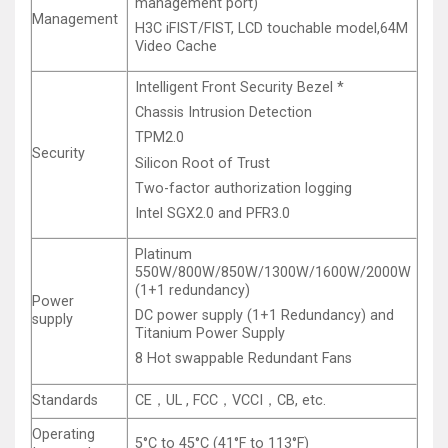
management port)
Management
H3C iFIST/FIST, LCD touchable model,64M
Video Cache
Intelligent Front Security Bezel *
Chassis Intrusion Detection
TPM2.0
Security
Silicon Root of Trust
Two-factor authorization logging
Intel SGX2.0 and PFR3.0
Platinum
550W/800W/850W/1300W/1600W/2000W
(1+1 redundancy)
Power
DC power supply (1+1 Redundancy) and
supply
Titanium Power Supply
8 Hot swappable Redundant Fans
Standards
CE，UL , FCC，VCCI，CB, etc.
Operating
5°C to 45°C (41°F to 113°F)