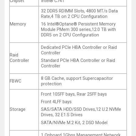
Chipset
Intel® C741
32 DDR5 RDIMM Slots, 4800 MT/s Data
Rate,4 TB on 2 CPU Configuration
Memory
16 Intel®Optane® Persistent Memory
Module PMem 300 series,12.0 TB with
DDR5 on 2 CPU Configuration
Dedicated PCIe HBA Controller or Raid
Controller
Raid
Controller
Standard PCIe HBA Controller or Raid
Controller
8 GB Cache, support Supercapacitor
FBWC
protection
Front 10SFF bays, Rear 2SFF bays
Front 4LFF bays
Storage
SAS/SATA HDD/SSD Drives,12 U.2 NVMe
Drives, 32 E1.S Drives
SATA/NVMe M.2 Kit, 2 DSD Model
1 Onboard 1Gbps Management Network