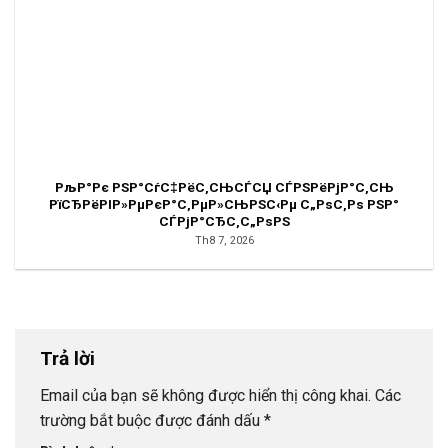
РљР°Рє РЅР°СѓС‡РёС‚СЊСЃСЏ СЃРЅРёРјР°С‚СЊ
РїСЂРёРІР»РµРєР°С‚РµР»СЊРЅС‹Рµ С„РѕС‚Рѕ РЅР°
СЃРјР°СЂС‚С„РѕРЅ
Th8 7, 2026
Trả lời
Email của bạn sẽ không được hiển thị công khai.
Các
trường bắt buộc được đánh dấu
*