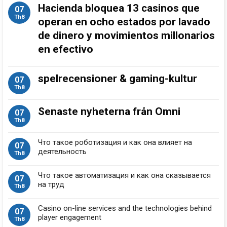
Hacienda bloquea 13 casinos que
07
Th8
operan en ocho estados por lavado
de dinero y movimientos millonarios
en efectivo
spelrecensioner & gaming-kultur
07
Th8
Senaste nyheterna från Omni
07
Th8
Что такое роботизация и как она влияет на
07
деятельность
Th8
Что такое автоматизация и как она сказывается
07
на труд
Th8
Casino on-line services and the technologies behind
07
player engagement
Th8