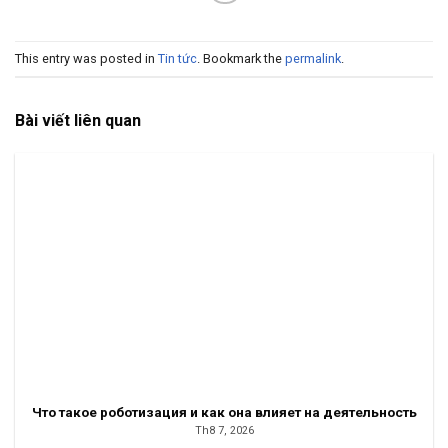
This entry was posted in
Tin tức
. Bookmark the
permalink
.
Bài viết liên quan
Что такое роботизация и как она влияет на деятельность
Th8 7, 2026