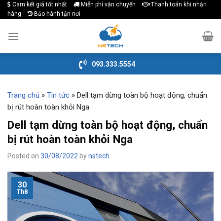
Cam kết giá tốt nhất
Miễn phí vận chuyển
Thanh toán khi nhận
Skip
hàng
Bảo hành tận nơi
to
content
093.333.5554
Trang chủ
»
Tin tức
»
Dell tạm dừng toàn bộ hoạt động, chuẩn
bị rút hoàn toàn khỏi Nga
Dell tạm dừng toàn bộ hoạt động, chuẩn
bị rút hoàn toàn khỏi Nga
Posted on
30/08/2022
by
nstech
30
Th8