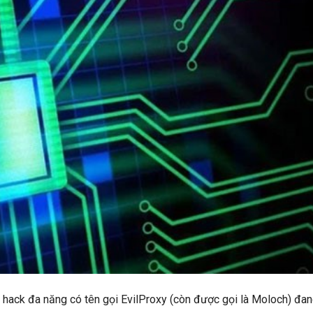
 hack đa năng có tên gọi EvilProxy (còn được gọi là Moloch) đa