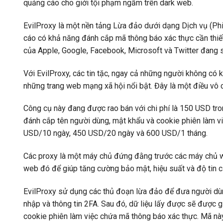
quảng cáo cho giới tội phạm ngầm trên dark web.
EvilProxy là một nền tảng Lừa đảo dưới dạng Dịch vụ (Ph
cáo có khả năng đánh cắp mã thông báo xác thực cần thiết
của Apple, Google, Facebook, Microsoft và Twitter đang 
Với EvilProxy, các tin tặc, ngay cả những người không có 
những trang web mạng xã hội nổi bật. Đây là một điều vô 
Công cụ này đang được rao bán với chi phí là 150 USD tr
đánh cắp tên người dùng, mật khẩu và cookie phiên làm vi
USD/10 ngày, 450 USD/20 ngày và 600 USD/1 tháng.
Các proxy là một máy chủ đứng đằng trước các máy chủ w
web đó để giúp tăng cường bảo mật, hiệu suất và độ tin c
EvilProxy sử dụng các thủ đoạn lừa đảo để đưa người dù
nhập và thông tin 2FA. Sau đó, dữ liệu lấy được sẽ được
cookie phiên làm việc chứa mã thông báo xác thực. Mã n