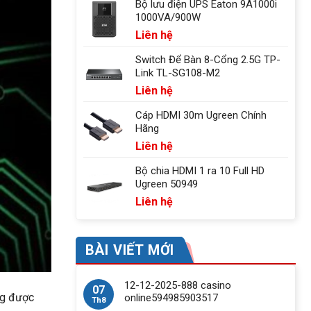
Bộ lưu điện UPS Eaton 9A1000i
1000VA/900W
Liên hệ
Switch Để Bàn 8-Cổng 2.5G TP-
Link TL-SG108-M2
Liên hệ
Cáp HDMI 30m Ugreen Chính
Hãng
Liên hệ
Bộ chia HDMI 1 ra 10 Full HD
Ugreen 50949
Liên hệ
BÀI VIẾT MỚI
12-12-2025-888 casino
07
ng được
online594985903517
Th8