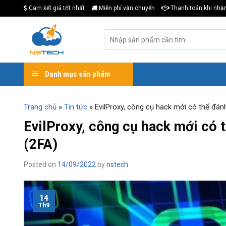
Skip
Cam kết giá tốt nhất
Miễn phí vận chuyển
Thanh toán khi nhậ
to
content
Tìm
kiếm:
Danh mục sản phẩm
Trang chủ
»
Tin tức
»
EvilProxy, công cụ hack mới có thể đánh
EvilProxy, công cụ hack mới có t
(2FA)
Posted on
14/09/2022
by
nstech
14
Th9