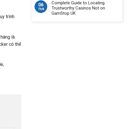
Complete Guide to Locating
06
Trustworthy Casinos Not on
Th8
GamStop UK
uy trình
 hàng là
cker có thể
e,