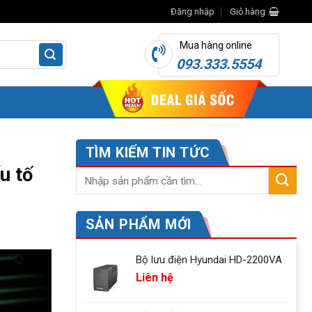
Đăng nhập
Giỏ hàng
Mua hàng online
093.333.5554
TÌM KIẾM TIN TỨC
u tố
SẢN PHẨM MỚI
Bộ lưu điện Hyundai HD-2200VA
Liên hệ