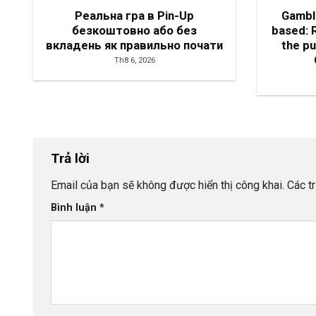
Реальна гра в Pin-Up
Gambli
безкоштовно або без
based: R
вкладень як правильно почати
the p
Th8 6, 2026
Trả lời
Email của bạn sẽ không được hiển thị công khai.
Các t
Bình luận
*