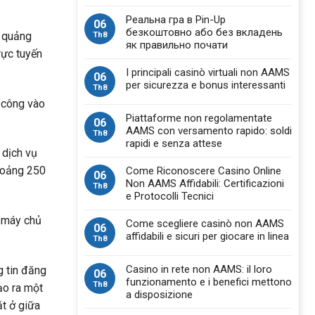
Реальна гра в Pin-Up
06
безкоштовно або без вкладень
n quảng
Th8
як правильно почати
rực tuyến
I principali casinò virtuali non AAMS
06
per sicurezza e bonus interessanti
Th8
n công vào
Piattaforme non regolamentate
06
AAMS con versamento rapido: soldi
Th8
rapidi e senza attese
 dịch vụ
khoảng 250
Come Riconoscere Casino Online
06
Non AAMS Affidabili: Certificazioni
Th8
e Protocolli Tecnici
 máy chủ
Come scegliere casinò non AAMS
06
affidabili e sicuri per giocare in linea
Th8
Casino in rete non AAMS: il loro
g tin đăng
06
funzionamento e i benefici mettono
Th8
ạo ra một
a disposizione
t ở giữa