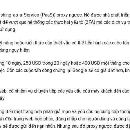
ishing-as-a-Service (PaaS)) proxy ngược. Nó được nhà phát triể
 để vượt qua hệ thống xác thực hai yếu tố (2FA) mà các dịch vụ t
sử dụng.
kỹ năng hoặc kiến thức cần thiết vẫn có thể tiến hành các cuộc tấ
cùng nguy hiểm.
ong 10 ngày, 250 USD trong 20 ngày hoặc 400 USD một tháng cho
ệc. Còn các cuộc tấn công chống lại Google sẽ có giá đắt hơn, 
eb, có nhiệm vụ chuyển tiếp các yêu cầu của máy khách đến các
ậy.
ng đến một trang hợp pháp giả mạo và yêu cầu họ cung cấp thôn
 gửi đến trang web hợp pháp, đăng nhập cho người dùng và cũng t
ày sẽ được gửi đến nạn nhân. Nhưng sau đó proxy ngược, được đặ