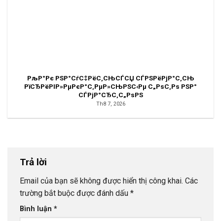
РљР°Рє РЅР°СѓС‡РёС‚СЊСЃСЏ СЃРЅРёРјР°С‚СЊ
РїСЂРёРІР»РµРєР°С‚РµР»СЊРЅС‹Рµ С„РѕС‚Рѕ РЅР°
СЃРјР°СЂС‚С„РѕРЅ
Th8 7, 2026
Trả lời
Email của bạn sẽ không được hiển thị công khai.
Các
trường bắt buộc được đánh dấu
*
Bình luận
*