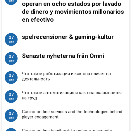
Th8
operan en ocho estados por lavado
de dinero y movimientos millonarios
en efectivo
spelrecensioner & gaming-kultur
07
Th8
Senaste nyheterna från Omni
07
Th8
Что такое роботизация и как она влияет на
07
деятельность
Th8
Что такое автоматизация и как она сказывается
07
на труд
Th8
Casino on-line services and the technologies behind
07
player engagement
Th8
Casino on-line handbook to options, payments,