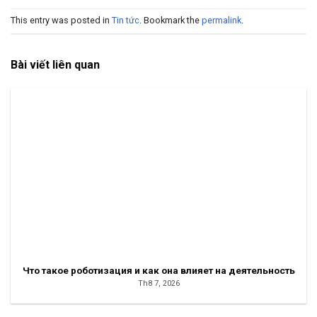
This entry was posted in
Tin tức
. Bookmark the
permalink
.
Bài viết liên quan
Что такое роботизация и как она влияет на деятельность
Th8 7, 2026