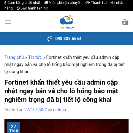
Cam kết giá tốt nhất
Miễn phí vận chuyển
Thanh toán khi nhận
Skip
hàng
Bảo hành tận nơi
to
content
093.333.5554
Trang chủ
»
Tin tức
»
Fortinet khẩn thiết yêu cầu admin cập
nhật ngay bản vá cho lỗ hổng bảo mật nghiêm trọng đã bị tiết
lộ công khai
Fortinet khẩn thiết yêu cầu admin cập
nhật ngay bản vá cho lỗ hổng bảo mật
nghiêm trọng đã bị tiết lộ công khai
Posted on
27/10/2022
by
nstech
27
Th10