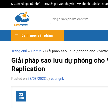
Skip
Cam kết giá tốt nhất
Miễn phí vận chuyển
Thanh toán khi nhậ
to
content
Tìm
kiếm:
Danh mục sản phẩm
Trang chủ
»
Tin tức
»
Giải pháp sao lưu dự phòng cho VMWar
Giải pháp sao lưu dự phòng ch
Replication
Posted on
23/08/2023
by
cuongnk
23
Th8