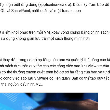
ộ nhận biết ứng dụng (application-aware). Điều này đảm bảo dữ 
QL và SharePoint, nhất quán về mặt transaction.
 điểm khôi phục trên mỗi VM, xoay vòng chúng bằng chính sách d
và sử dụng không gian lưu trữ một cách thông minh hơn.
 thay đổi trong cơ sở hạ tầng của bạn và quản lý thủ công các t
hính sách dựa trên quy tắc cho các công việc sao lưu VMware của 
 có thể thường xuyên quét toàn bộ cơ sở hạ tầng của bạn và tự
c công việc sao lưu VMware có liên quan. Bạn có thể tạo quy tắc
 thái nguồn, cấu hình, v.v…