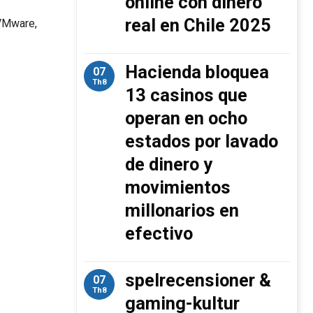
online con dinero
real en Chile 2025
 VMware,
Hacienda bloquea
07
Th8
13 casinos que
operan en ocho
estados por lavado
de dinero y
movimientos
millonarios en
efectivo
spelrecensioner &
07
Th8
gaming-kultur