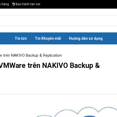
n hàng
Bảo hành tận nơi
Tin tức
Tin Khuyến mãi
Hướng dẫn sử dụng
e trên NAKIVO Backup & Replication
o VMWare trên NAKIVO Backup &