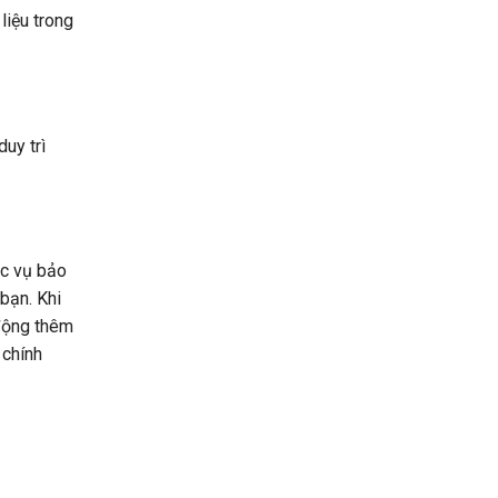
liệu trong
uy trì
ác vụ bảo
bạn. Khi
 động thêm
 chính