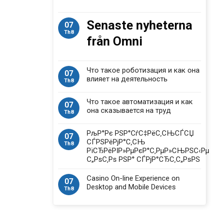
Senaste nyheterna
07
Th8
från Omni
Что такое роботизация и как она
07
влияет на деятельность
Th8
Что такое автоматизация и как
07
она сказывается на труд
Th8
РљР°Рє РЅР°СѓС‡РёС‚СЊСЃСЏ
07
СЃРЅРёРјР°С‚СЊ
Th8
РїСЂРёРІР»РµРєР°С‚РµР»СЊРЅС‹Рµ
С„РѕС‚Рѕ РЅР° СЃРјР°СЂС‚С„РѕРЅ
Casino On-line Experience on
07
Desktop and Mobile Devices
Th8