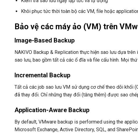
Kiểm tra sao lưu ngay lập tức và tự động
Khôi phục tức thời toàn bộ các VM, file hoặc applicatio
Bảo vệ các máy ảo (VM) trên VMw
Image-Based Backup
NAKIVO Backup & Replication thực hiện sao lưu dựa trên i
sao lưu, bao gồm tất cả các ổ đĩa và file cấu hình. Mọi th
Incremental Backup
Tất cả các job sao lưu VM sử dụng cơ chế theo dõi khối 
đã thay đổi. Chỉ những thay đổi (tăng thêm) được sao chép
Application-Aware Backup
By default, VMware backup is performed using the applica
Microsoft Exchange, Active Directory, SQL, and SharePoint,