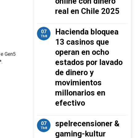
online con dinero
real en Chile 2025
Hacienda bloquea
07
Th8
13 casinos que
operan en ocho
CIe Gen5
estados por lavado
*.
de dinero y
movimientos
millonarios en
efectivo
spelrecensioner &
07
Th8
gaming-kultur