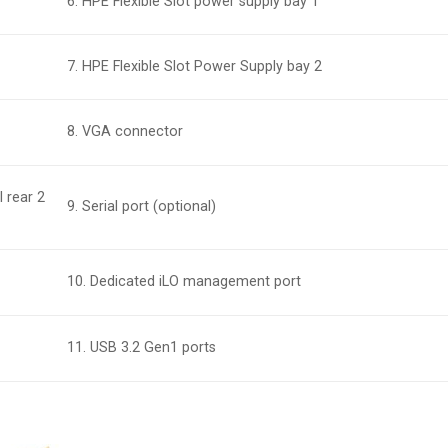
6. HPE Flexible Slot power supply bay 1
7. HPE Flexible Slot Power Supply bay 2
8. VGA connector
l rear 2
9. Serial port (optional)
10. Dedicated iLO management port
11. USB 3.2 Gen1 ports