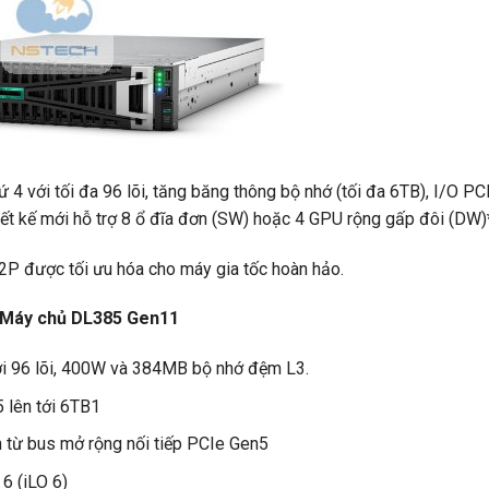
4 với tối đa 96 lõi, tăng băng thông bộ nhớ (tối đa 6TB), I/O P
ết kế mới hỗ trợ 8 ổ đĩa đơn (SW) hoặc 4 GPU rộng gấp đôi (DW)
P được tối ưu hóa cho máy gia tốc hoàn hảo.
a Máy chủ DL385 Gen11
ới 96 lõi, 400W và 384MB bộ nhớ đệm L3.
 lên tới 6TB1
n từ bus mở rộng nối tiếp PCIe Gen5
6 (iLO 6)