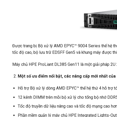
Được trang bị Bộ xử lý AMD EPYC™ 9004 Series thế hệ thứ 
tốc độ cao, bộ lưu trữ EDSFF Gen5 và khung máy được thi
Máy chủ HPE ProLiant DL385 Gen11 là một giải pháp 2U 2
Một số ưu điểm nổi bật, các nâng cấp mới nhất củ
Hỗ trợ Bộ xử lý dòng AMD EPYC™ thế hệ thứ 4 hỗ trợ t
12 kênh DIMM trên mỗi bộ xử lý cho tổng bộ nhớ DDR5
Tốc độ truyền dữ liệu nâng cao và tốc độ mạng cao hơ
Phần mềm quản lý máy chủ HPE Integrated Lights-Out 