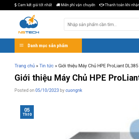
Skip
Cam kết giá tốt nhất
Miễn phí vận chuyển
Thanh toán khi nhậ
to
content
Tìm
kiếm:
Danh mục sản phẩm
Trang chủ
»
Tin tức
»
Giới thiệu Máy Chủ HPE ProLiant DL38
Giới thiệu Máy Chủ HPE ProLia
Posted on
05/10/2023
by
cuongnk
05
Th10