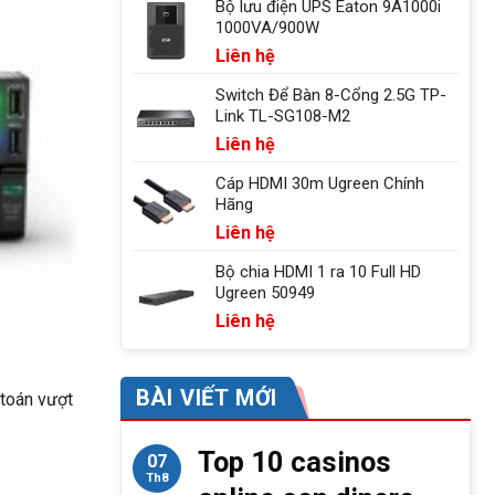
Bộ lưu điện UPS Eaton 9A1000i
1000VA/900W
Liên hệ
Switch Để Bàn 8-Cổng 2.5G TP-
Link TL-SG108-M2
Liên hệ
Cáp HDMI 30m Ugreen Chính
Hãng
Liên hệ
Bộ chia HDMI 1 ra 10 Full HD
Ugreen 50949
Liên hệ
BÀI VIẾT MỚI
 toán vượt
Top 10 casinos
07
Th8