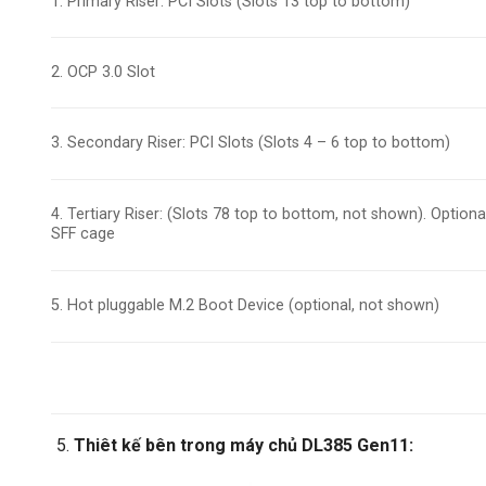
1. Primary Riser: PCI Slots (Slots 13 top to bottom)
2. OCP 3.0 Slot
3. Secondary Riser: PCI Slots (Slots 4 – 6 top to bottom)
4. Tertiary Riser: (Slots 78 top to bottom, not shown). Optiona
SFF cage
5. Hot pluggable M.2 Boot Device (optional, not shown)
Thiêt kế bên trong máy chủ DL385 Gen11: