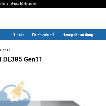
n hàng
Bảo hành tận nơi
Tin tức
Tin Khuyến mãi
Hướng dẫn sử dụng
5 Gen11
nt DL385 Gen11