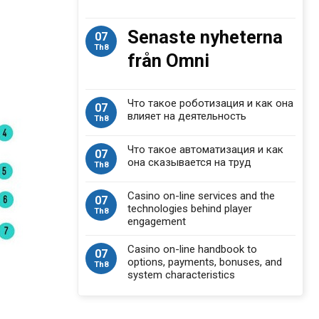
Senaste nyheterna
07
Th8
från Omni
Что такое роботизация и как она
07
влияет на деятельность
Th8
Что такое автоматизация и как
07
она сказывается на труд
Th8
Casino on-line services and the
07
technologies behind player
Th8
engagement
Casino on-line handbook to
07
options, payments, bonuses, and
Th8
system characteristics