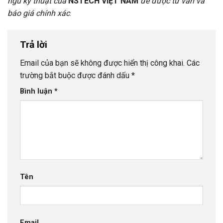
ngũ kỹ thuật
của
NSTECH VIỆT NAM
để được tư vấn và
báo giá chính xác
.
Trả lời
Email của bạn sẽ không được hiển thị công khai.
Các
trường bắt buộc được đánh dấu
*
Bình luận
*
Tên
Email