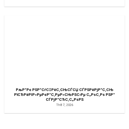
РљР°Рє РЅР°СѓС‡РёС‚СЊСЃСЏ СЃРЅРёРјР°С‚СЊ
РїСЂРёРІР»РµРєР°С‚РµР»СЊРЅС‹Рµ С„РѕС‚Рѕ РЅР°
СЃРјР°СЂС‚С„РѕРЅ
Th8 7, 2026