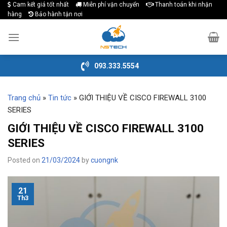
Cam kết giá tốt nhất
Miễn phí vận chuyển
Thanh toán khi nhận
Skip
hàng
Bảo hành tận nơi
to
content
093.333.5554
Trang chủ
»
Tin tức
»
GIỚI THIỆU VỀ CISCO FIREWALL 3100
SERIES
GIỚI THIỆU VỀ CISCO FIREWALL 3100
SERIES
Posted on
21/03/2024
by
cuongnk
21
Th3