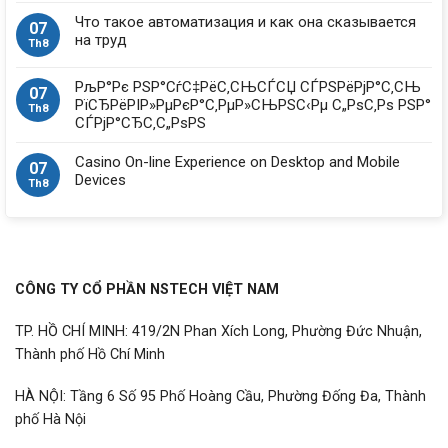
Что такое автоматизация и как она сказывается
07
на труд
Th8
РљР°Рє РЅР°СѓС‡РёС‚СЊСЃСЏ СЃРЅРёРјР°С‚СЊ
07
РїСЂРёРІР»РµРєР°С‚РµР»СЊРЅС‹Рµ С„РѕС‚Рѕ РЅР°
Th8
СЃРјР°СЂС‚С„РѕРЅ
Casino On-line Experience on Desktop and Mobile
07
Devices
Th8
CÔNG TY CỔ PHẦN NSTECH VIỆT NAM
TP. HỒ CHÍ MINH: 419/2N Phan Xích Long, Phường Đức Nhuận,
Thành phố Hồ Chí Minh
HÀ NỘI: Tầng 6 Số 95 Phố Hoàng Cầu, Phường Đống Đa, Thành
phố Hà Nội