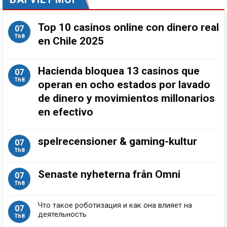
Top 10 casinos online con dinero real
07
Th8
en Chile 2025
Hacienda bloquea 13 casinos que
07
Th8
operan en ocho estados por lavado
de dinero y movimientos millonarios
en efectivo
spelrecensioner & gaming-kultur
07
Th8
Senaste nyheterna från Omni
07
Th8
Что такое роботизация и как она влияет на
07
деятельность
Th8