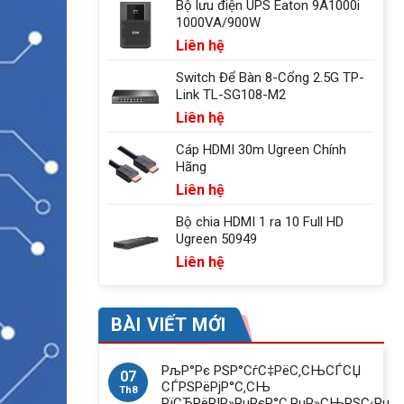
Bộ lưu điện UPS Eaton 9A1000i
1000VA/900W
Liên hệ
Switch Để Bàn 8-Cổng 2.5G TP-
Link TL-SG108-M2
Liên hệ
Cáp HDMI 30m Ugreen Chính
Hãng
Liên hệ
Bộ chia HDMI 1 ra 10 Full HD
Ugreen 50949
Liên hệ
BÀI VIẾT MỚI
РљР°Рє РЅР°СѓС‡РёС‚СЊСЃСЏ
07
СЃРЅРёРјР°С‚СЊ
Th8
РїСЂРёРІР»РµРєР°С‚РµР»СЊРЅС‹Рµ