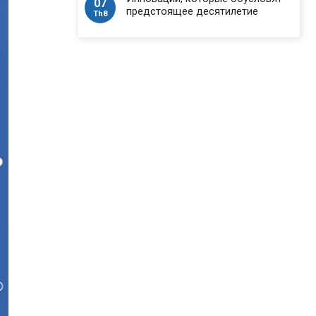
07
предстоящее десятилетие
Th8