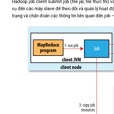
Hadoop job client submit job (file jar, file thực thi
vụ đến các máy slave để theo dõi và quản lý hoạt đ
trạng và chẩn đoán các thông tin liên quan đến job –