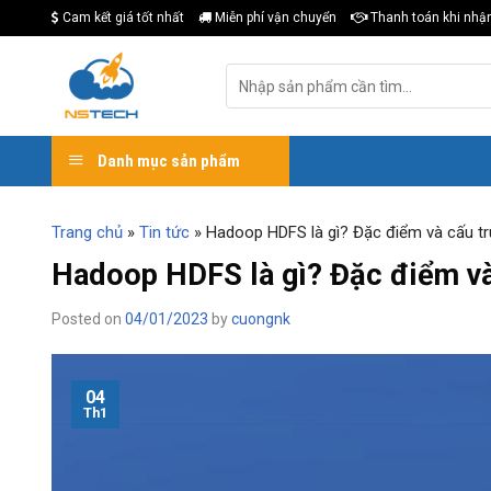
Skip
Cam kết giá tốt nhất
Miễn phí vận chuyển
Thanh toán khi nhậ
to
content
Tìm
kiếm:
Danh mục sản phẩm
Trang chủ
»
Tin tức
»
Hadoop HDFS là gì? Đặc điểm và cấu t
Hadoop HDFS là gì? Đặc điểm v
Posted on
04/01/2023
by
cuongnk
04
Th1