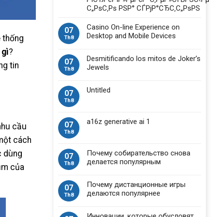
С„РѕС‚Рѕ РЅР° СЃРјР°СЂС‚С„РѕРЅ
Casino On-line Experience on
07
Desktop and Mobile Devices
ệ thống
Th8
 gì
?
Desmitificando los mitos de Joker’s
07
g tin
Jewels
Th8
Untitled
07
Th8
a16z generative ai 1
07
 nhu cầu
Th8
 một cách
ợc dùng
Почему собирательство снова
07
делается популярным
Th8
cụm của
Почему дистанционные игры
07
делаются популярнее
Th8
Инновации, которые обусловят