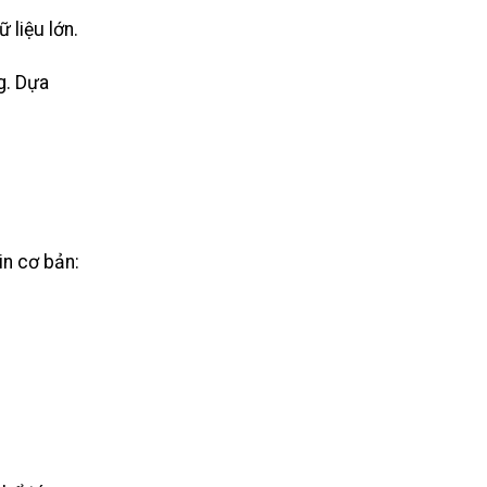
 liệu lớn.
g. Dựa
in cơ bản: