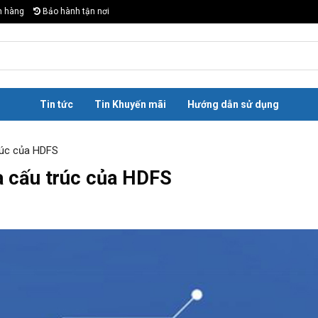
n hàng
Bảo hành tận nơi
Tin tức
Tin Khuyến mãi
Hướng dẫn sử dụng
rúc của HDFS
à cấu trúc của HDFS