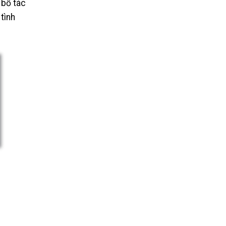
 bổ tác
tình