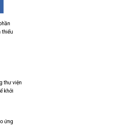
 phần
 thiểu
g thư viện
ể khởi
ho ứng