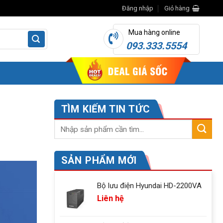
Đăng nhập
Giỏ hàng
Mua hàng online
093.333.5554
TÌM KIẾM TIN TỨC
SẢN PHẨM MỚI
Bộ lưu điện Hyundai HD-2200VA
Liên hệ