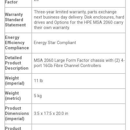
Factor
Three-year limited warranty, parts exchange
Warranty
next business day delivery. Disk enclosures, hard
Standard
drives and Options for the HPE MSA 2060 carry
Statement
their own warranty.
Energy
Efficiency
Energy Star Compliant
Compliance
Detailed
MSA 2060 Large Form Factor chassis with (2) 4-
Product
port 16Gb Fibre Channel Controllers
Description
Weight
11 lb
(imperial)
Weight
5 kg
(metric)
Product
Dimensions
3.5 x 17.5 x 20.0 in
(imperial)
Product