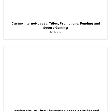
Casino Internet-based: Titles, Promotions, Funding and
Secure Gaming
Th8 5, 2026
Gaming site On-Line: The way to Choose a Service and