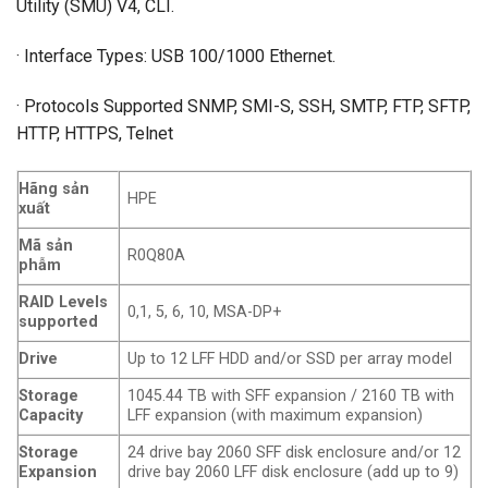
Utility (SMU) V4, CLI.
· Interface Types: USB 100/1000 Ethernet.
· Protocols Supported SNMP, SMI-S, SSH, SMTP, FTP, SFTP,
HTTP, HTTPS, Telnet
Hãng sản
HPE
xuất
Mã sản
R0Q80A
phẫm
RAID Levels
0,1, 5, 6, 10, MSA-DP+
supported
Drive
Up to 12 LFF HDD and/or SSD per array model
Storage
1045.44 TB with SFF expansion / 2160 TB with
Capacity
LFF expansion (with maximum expansion)
Storage
24 drive bay 2060 SFF disk enclosure and/or 12
Expansion
drive bay 2060 LFF disk enclosure (add up to 9)