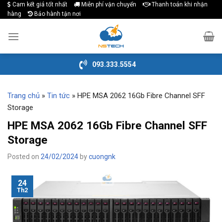
Cam kết giá tốt nhất
Miễn phí vận chuyển
Thanh toán khi nhận
Skip
hàng
Bảo hành tận nơi
to
content
093.333.5554
Trang chủ
»
Tin tức
»
HPE MSA 2062 16Gb Fibre Channel SFF
Storage
HPE MSA 2062 16Gb Fibre Channel SFF
Storage
Posted on
24/02/2024
by
cuongnk
24
Th2