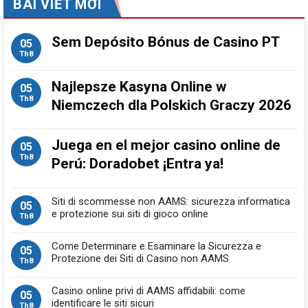
BÀI VIẾT MỚI
Sem Depósito Bónus de Casino PT
05
Th8
Najlepsze Kasyna Online w
05
Th8
Niemczech dla Polskich Graczy 2026
Juega en el mejor casino online de
05
Th8
Perú: Doradobet ¡Entra ya!
Siti di scommesse non AAMS: sicurezza informatica
05
e protezione sui siti di gioco online
Th8
Come Determinare e Esaminare la Sicurezza e
05
Protezione dei Siti di Casino non AAMS
Th8
Casino online privi di AAMS affidabili: come
05
identificare le siti sicuri
Th8