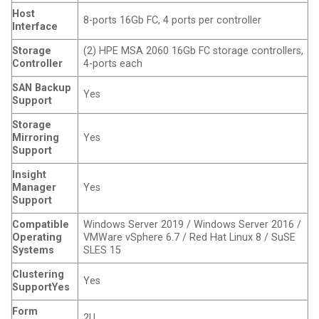
Host
8-ports 16Gb FC, 4 ports per controller
Interface
Storage
(2) HPE MSA 2060 16Gb FC storage controllers,
Controller
4-ports each
SAN Backup
Yes
Support
Storage
Mirroring
Yes
Support
Insight
Manager
Yes
Support
Compatible
Windows Server 2019 / Windows Server 2016 /
Operating
VMWare vSphere 6.7 / Red Hat Linux 8 / SuSE
Systems
SLES 15
Clustering
Yes
SupportYes
Form
2U