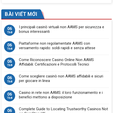
BÀI VIẾT MỚI
I principali casinò virtuali non AAMS per sicurezza e
06
bonus interessanti
Th8
Piattaforme non regolamentate AAMS con
06
versamento rapido: soldi rapidi e senza attese
Th8
Come Riconoscere Casino Online Non AAMS
06
Affidabili: Certificazioni e Protocolli Tecnici
Th8
Come scegliere casinò non AAMS affidabili e sicuri
06
per giocare in linea
Th8
Casino in rete non AAMS: il loro funzionamento e i
06
benefici mettono a disposizione
Th8
Complete Guide to Locating Trustworthy Casinos Not
06