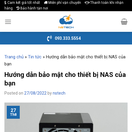
Cam kết giá tốt nhất
Miễn phí vận chuyển
Thanh toán khi nhận
Skip
hàng
Bảo hành tận nơi
to
content
093.333.5554
Trang chủ
»
Tin tức
»
Hướng dẫn bảo mật cho thiết bị NAS của
bạn
Hướng dẫn bảo mật cho thiết bị NAS của
bạn
Posted on
27/08/2022
by
nstech
27
Th8