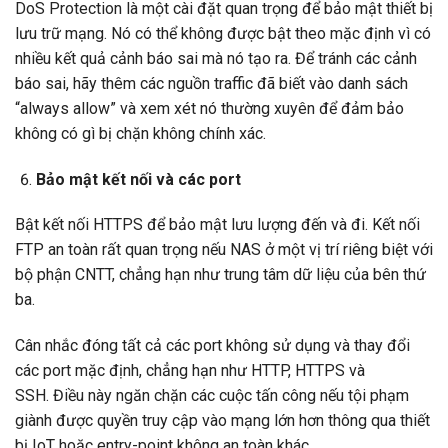
DoS Protection là một cài đặt quan trọng để bảo mật thiết bị
lưu trữ mạng. Nó có thể không được bật theo mặc định vì có
nhiều kết quả cảnh báo sai mà nó tạo ra. Để tránh các cảnh
báo sai, hãy thêm các nguồn traffic đã biết vào danh sách
“always allow” và xem xét nó thường xuyên để đảm bảo
không có gì bị chặn không chính xác.
Bảo mật kết nối và các port
Bật kết nối HTTPS để bảo mật lưu lượng đến và đi. Kết nối
FTP an toàn rất quan trọng nếu NAS ở một vị trí riêng biệt với
bộ phận CNTT, chẳng hạn như trung tâm dữ liệu của bên thứ
ba.
Cân nhắc đóng tất cả các port không sử dụng và thay đổi
các port mặc định, chẳng hạn như HTTP, HTTPS và
SSH. Điều này ngăn chặn các cuộc tấn công nếu tội phạm
giành được quyền truy cập vào mạng lớn hơn thông qua thiết
bị IoT hoặc entry-point không an toàn khác.