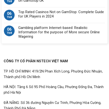
on GamStop UK
Th8
Top Rated Casinos Not on GamStop: Complete Guide
06
for UK Players in 2024
Th8
Gambling platform Internet-based: Realistic
06
Information for the purpose of More secure Online
Th8
Wagering
CÔNG TY CỔ PHẦN NSTECH VIỆT NAM
TP. HỒ CHÍ MINH: 419/2N Phan Xích Long, Phường Đức Nhuận,
Thành phố Hồ Chí Minh
HÀ NỘI: Tầng 6 Số 95 Phố Hoàng Cầu, Phường Đống Đa, Thành
phố Hà Nội
ĐÀ NẴNG: Số 36 đường Nguyễn Cư Trinh, Phường Hòa Cường,
Thành Phố Đà Nẵng