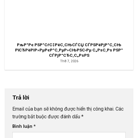
РљР°Рє РЅР°СѓС‡РёС‚СЊСЃСЏ СЃРЅРёРјР°С‚СЊ
РїСЂРёРІР»РµРєР°С‚РµР»СЊРЅС‹Рµ С„РѕС‚Рѕ РЅР°
СЃРјР°СЂС‚С„РѕРЅ
Th8 7, 2026
Trả lời
Email của bạn sẽ không được hiển thị công khai.
Các
trường bắt buộc được đánh dấu
*
Bình luận
*