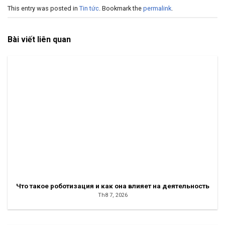
This entry was posted in
Tin tức
. Bookmark the
permalink
.
Bài viết liên quan
Что такое роботизация и как она влияет на деятельность
Th8 7, 2026