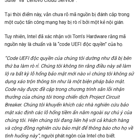
Suite” và “Lenovo Cloud Service”.
Tại thời điểm này, vẫn chưa rõ mã nguồn bị đánh cắp trong
một cuộc tấn công mạng hay bị rò rỉ bởi một kẻ nội gián.
Tuy nhiên, Intel đã xác nhận với Tom’s Hardware rằng mã
nguồn này là chuẩn và là “code UEFI độc quyền” của họ.
“Code UEFI độc quyền của chúng tôi dường như đã bị bên
thứ ba làm rò rỉ. Chúng tôi không tin rằng điều này sẽ làm
lộ ra bất kỳ lỗ hổng bảo mật mới nào vì chúng tôi không sử
dụng xáo trộn thông tin như là một biện pháp bảo mật.
Code này được đề cập trong chương trình săn lỗi nhận
thưởng của chúng tôi trong chiến dịch Project Circuit
Breaker. Chúng tôi khuyến khích các nhà nghiên cứu bảo
mật xác định các lỗ hổng tiềm ẩn nằm ngoài sự chú ý của
chúng tôi. Hiện chúng tôi đang liên hệ với cả khách hàng
và cộng đồng nghiên cứu bảo mật để thông báo cho họ về
tình huống này”
, người phát ngôn của Intel cho biết.