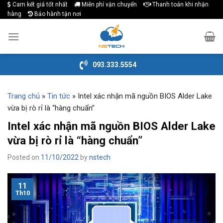
Cam kết giá tốt nhất
Miễn phí vận chuyển
Thanh toán khi nhận
Skip
hàng
Bảo hành tận nơi
to
content
093.333.5554
Trang chủ
»
Tin tức
»
Intel xác nhận mã nguồn BIOS Alder Lake
vừa bị rò rỉ là “hàng chuẩn”
Intel xác nhận mã nguồn BIOS Alder Lake
vừa bị rò rỉ là “hàng chuẩn”
Posted on
11/10/2022
by
nstech
11
Th10