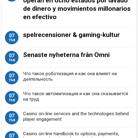
operan en ocho estados por lavado
de dinero y movimientos millonarios
en efectivo
spelrecensioner & gaming-kultur
07
Th8
Senaste nyheterna från Omni
07
Th8
Что такое роботизация и как она влияет на
07
деятельность
Th8
Что такое автоматизация и как она сказывается
07
на труд
Th8
Casino on-line services and the technologies behind
07
player engagement
Th8
Casino on-line handbook to options, payments,
07