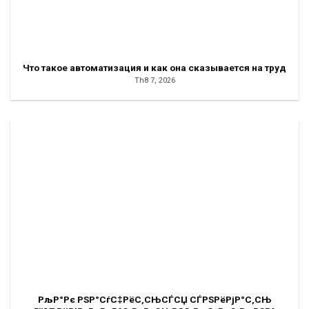
Что такое автоматизация и как она сказывается на труд
Th8 7, 2026
РљР°Рє РЅР°СѓС‡РёС‚СЊСЃСЏ СЃРЅРёРјР°С‚СЊ