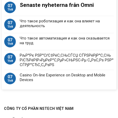
Senaste nyheterna från Omni
07
Th8
Что такое роботизация и как она влияет на
07
деятельность
Th8
Что такое автоматизация и как она сказывается
07
на труд
Th8
РљР°Рє РЅР°СѓС‡РёС‚СЊСЃСЏ СЃРЅРёРјР°С‚СЊ
07
РїСЂРёРІР»РµРєР°С‚РµР»СЊРЅС‹Рµ С„РѕС‚Рѕ РЅР°
Th8
СЃРјР°СЂС‚С„РѕРЅ
Casino On-line Experience on Desktop and Mobile
07
Devices
Th8
CÔNG TY CỔ PHẦN NSTECH VIỆT NAM