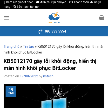
Cam kết giá tốt nhất
Miễn phí vận chuyển
Thanh toán khi nhận
Skip
hàng
Bảo hành tận nơi
to
content
093.333.5554
Trang chủ
»
Tin tức
»
KB5012170 gây lỗi khởi động, hiển thị màn
hình khôi phục BitLocker
KB5012170 gây lỗi khởi động, hiển thị
màn hình khôi phục BitLocker
Posted on
19/08/2022
by
nstech
19
Th8