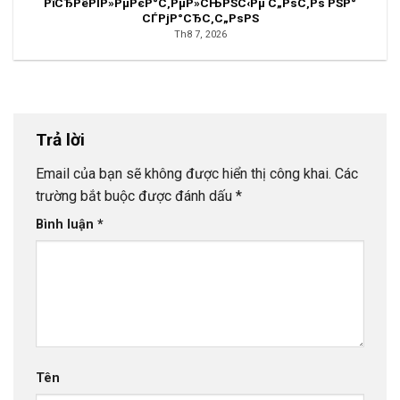
РїСЂРёРІР»РµРєР°С‚РµР»СЊРЅС‹Рµ С„РѕС‚Рѕ РЅР°
СЃРјР°СЂС‚С„РѕРЅ
Th8 7, 2026
Trả lời
Email của bạn sẽ không được hiển thị công khai.
Các
trường bắt buộc được đánh dấu
*
Bình luận
*
Tên