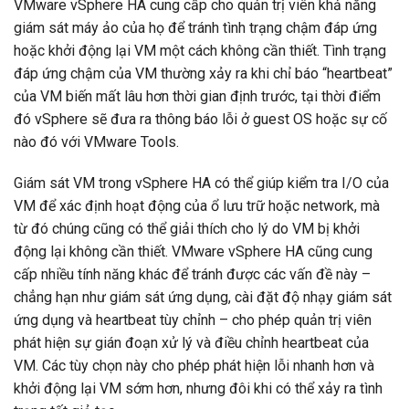
VMware vSphere HA cung cấp cho quản trị viên khả năng
giám sát máy ảo của họ để tránh tình trạng chậm đáp ứng
hoặc khởi động lại VM một cách không cần thiết. Tình trạng
đáp ứng chậm của VM thường xảy ra khi chỉ báo “heartbeat”
của VM biến mất lâu hơn thời gian định trước, tại thời điểm
đó vSphere sẽ đưa ra thông báo lỗi ở guest OS hoặc sự cố
nào đó với VMware Tools.
Giám sát VM trong vSphere HA có thể giúp kiểm tra I/O của
VM để xác định hoạt động của ổ lưu trữ hoặc network, mà
từ đó chúng cũng có thể giải thích cho lý do VM bị khởi
động lại không cần thiết. VMware vSphere HA cũng cung
cấp nhiều tính năng khác để tránh được các vấn đề này –
chẳng hạn như giám sát ứng dụng, cài đặt độ nhạy giám sát
ứng dụng và heartbeat tùy chỉnh – cho phép quản trị viên
phát hiện sự gián đoạn xử lý và điều chỉnh heartbeat của
VM. Các tùy chọn này cho phép phát hiện lỗi nhanh hơn và
khởi động lại VM sớm hơn, nhưng đôi khi có thể xảy ra tình