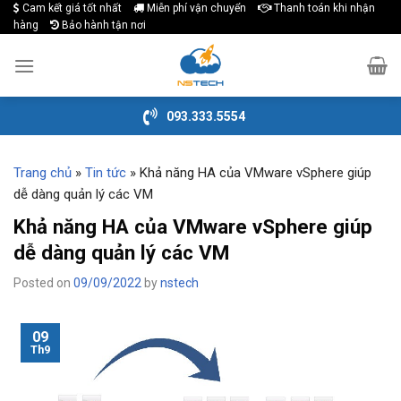
Cam kết giá tốt nhất
Miễn phí vận chuyển
Thanh toán khi nhận
Skip
hàng
Bảo hành tận nơi
to
content
093.333.5554
Trang chủ
»
Tin tức
»
Khả năng HA của VMware vSphere giúp
dễ dàng quản lý các VM
Khả năng HA của VMware vSphere giúp
dễ dàng quản lý các VM
Posted on
09/09/2022
by
nstech
09
Th9