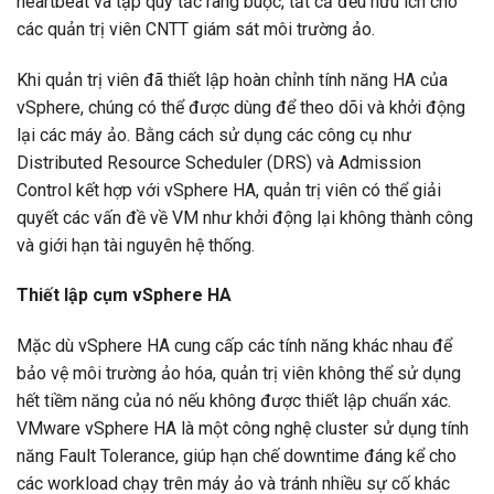
heartbeat và tập quy tắc ràng buộc, tất cả đều hữu ích cho
các quản trị viên CNTT giám sát môi trường ảo.
Khi quản trị viên đã thiết lập hoàn chỉnh tính năng HA của
vSphere, chúng có thể được dùng để theo dõi và khởi động
lại các máy ảo. Bằng cách sử dụng các công cụ như
Distributed Resource Scheduler (DRS) và Admission
Control kết hợp với vSphere HA, quản trị viên có thể giải
quyết các vấn đề về VM như khởi động lại không thành công
và giới hạn tài nguyên hệ thống.
Thiết lập cụm vSphere HA
Mặc dù vSphere HA cung cấp các tính năng khác nhau để
bảo vệ môi trường ảo hóa, quản trị viên không thể sử dụng
hết tiềm năng của nó nếu không được thiết lập chuẩn xác.
VMware vSphere HA là một công nghệ cluster sử dụng tính
năng Fault Tolerance, giúp hạn chế downtime đáng kể cho
các workload chạy trên máy ảo và tránh nhiều sự cố khác