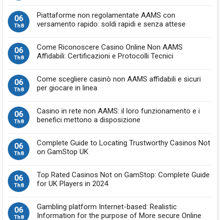
Piattaforme non regolamentate AAMS con
06
versamento rapido: soldi rapidi e senza attese
Th8
Come Riconoscere Casino Online Non AAMS
06
Affidabili: Certificazioni e Protocolli Tecnici
Th8
Come scegliere casinò non AAMS affidabili e sicuri
06
per giocare in linea
Th8
Casino in rete non AAMS: il loro funzionamento e i
06
benefici mettono a disposizione
Th8
Complete Guide to Locating Trustworthy Casinos Not
06
on GamStop UK
Th8
Top Rated Casinos Not on GamStop: Complete Guide
06
for UK Players in 2024
Th8
Gambling platform Internet-based: Realistic
06
Information for the purpose of More secure Online
Th8