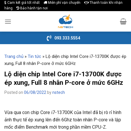
Cam kết giá tốt nhất
Miễn phí vận chuyển
Thanh toán khi nhận
Skip
hàng
Bảo hành tận nơi
to
content
093.333.5554
Trang chủ
»
Tin tức
»
Lộ diện chip Intel Core i7-13700K được ép
xung, Full 8 nhân P-core ở mức 6GHz
Lộ diện chip Intel Core i7-13700K được
ép xung, Full 8 nhân P-core ở mức 6GHz
Posted on
06/08/2022
by
nstech
Vừa qua con chip Core i7-13700K của Intel đã bị rò rỉ hình
ảnh thực tế ép xung lên đến 6Ghz toàn nhân P-core và lập
mốc điểm Benchmark mới trong phần mềm CPU-Z.