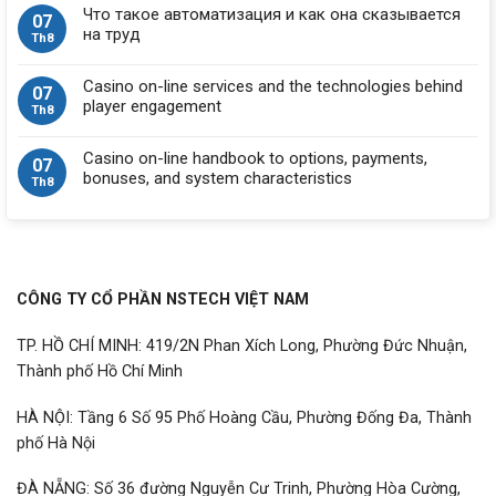
Что такое автоматизация и как она сказывается
07
на труд
Th8
Casino on-line services and the technologies behind
07
player engagement
Th8
Casino on-line handbook to options, payments,
07
bonuses, and system characteristics
Th8
CÔNG TY CỔ PHẦN NSTECH VIỆT NAM
TP. HỒ CHÍ MINH: 419/2N Phan Xích Long, Phường Đức Nhuận,
Thành phố Hồ Chí Minh
HÀ NỘI: Tầng 6 Số 95 Phố Hoàng Cầu, Phường Đống Đa, Thành
phố Hà Nội
ĐÀ NẴNG: Số 36 đường Nguyễn Cư Trinh, Phường Hòa Cường,