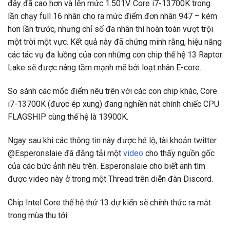
đây đã cao hơn và lên mức 1.501V. Core i7-13700K trong
lần chạy full 16 nhân cho ra mức điểm đơn nhân 947 – kém
hơn lần trước, nhưng chỉ số đa nhân thì hoàn toàn vượt trội
một trời một vực. Kết quả này đã chứng minh rằng, hiệu năng
các tác vụ đa luồng của con những con chip thế hệ 13 Raptor
Lake sẽ được nâng tầm mạnh mẽ bởi loạt nhân E-core.
So sánh các mốc điểm nêu trên với các con chip khác, Core
i7-13700K (được ép xung) đang nghiền nát chính chiếc CPU
FLAGSHIP cùng thế hệ là 13900K.
Ngay sau khi các thông tin này được hé lộ, tài khoản twitter
@Esperonslaie đã đăng tải một
video
cho thấy nguồn gốc
của các bức ảnh nêu trên. Esperonslaie cho biết anh tìm
được video này ở trong một Thread trên diễn đàn Discord.
Chip Intel Core thế hệ thứ 13 dự kiến sẽ chính thức ra mắt
trong mùa thu tới.