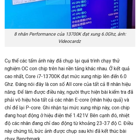
8 nhân Performance của 13700K đạt xung 6.0Ghz, ảnh:
Videocardz
Cụ thể các tấm ảnh này đã chụp lại quá trình chạy thử
nghiệm OC con chip trên hai nền tảng khác nhau. Ở kết quả
cao nhất, Core i7-13700K đạt mức xung nhịp lên đến 6.0
Ghz. Đáng nói đây là con số All core của tất cả 8 nhân hiệu
năng. Để làm được điều này, người thực hiện bài kiểm tra đã
phải vô hiệu hóa tất cả các nhân E-core (nhân hiệu quả) và
chỉ để lại P-core. Ghi nhận tại mức xung nhịp này, con chip
đang hoạt động ở hiệu điện thế 1.421V. Bên cạnh đó, nhiệt
độ các nhân đang chỉ dao động từ khoảng 23-37 độ C. Điều
này chứng tỏ, bức ảnh được chụp sau khi đã kết thúc bài
chạy Benchmark.