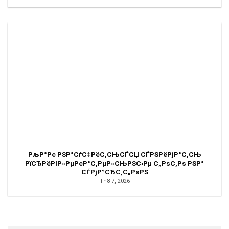
РљР°Рє РЅР°СѓС‡РёС‚СЊСЃСЏ СЃРЅРёРјР°С‚СЊ
РїСЂРёРІР»РµРєР°С‚РµР»СЊРЅС‹Рµ С„РѕС‚Рѕ РЅР°
СЃРјР°СЂС‚С„РѕРЅ
Th8 7, 2026