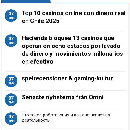
Top 10 casinos online con dinero real
07
Th8
en Chile 2025
Hacienda bloquea 13 casinos que
07
Th8
operan en ocho estados por lavado
de dinero y movimientos millonarios
en efectivo
spelrecensioner & gaming-kultur
07
Th8
Senaste nyheterna från Omni
07
Th8
Что такое роботизация и как она влияет на
07
деятельность
Th8