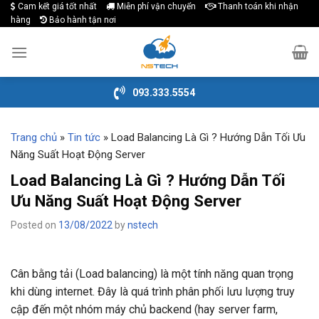
Cam kết giá tốt nhất
Miễn phí vận chuyển
Thanh toán khi nhận
Skip
hàng
Bảo hành tận nơi
to
content
093.333.5554
Trang chủ
»
Tin tức
»
Load Balancing Là Gì ? Hướng Dẫn Tối Ưu
Năng Suất Hoạt Động Server
Load Balancing Là Gì ? Hướng Dẫn Tối
Ưu Năng Suất Hoạt Động Server
Posted on
13/08/2022
by
nstech
Cân bằng tải (Load balancing) là một tính năng quan trọng
khi dùng internet. Đây là quá trình phân phối lưu lượng truy
cập đến một nhóm máy chủ backend (hay server farm,