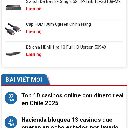
Switch Để Bàn 8-Cổng 2.5G TP-Link TL-SG108-M2
Liên hệ
Cáp HDMI 30m Ugreen Chính Hãng
Liên hệ
Bộ chia HDMI 1 ra 10 Full HD Ugreen 50949
Liên hệ
BÀI VIẾT MỚI
Top 10 casinos online con dinero real
07
Th8
en Chile 2025
Hacienda bloquea 13 casinos que
07
Th8
operan en ocho estados por lavado