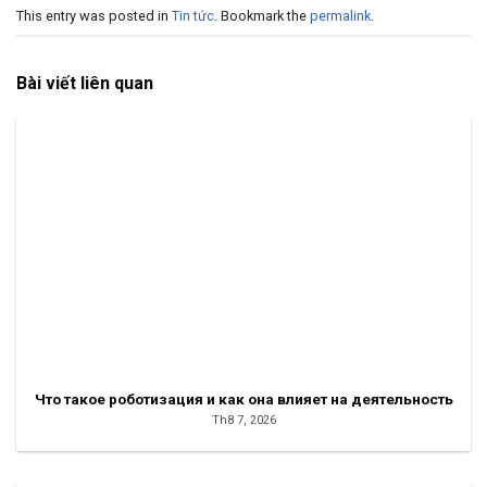
This entry was posted in
Tin tức
. Bookmark the
permalink
.
Bài viết liên quan
Что такое роботизация и как она влияет на деятельность
Th8 7, 2026