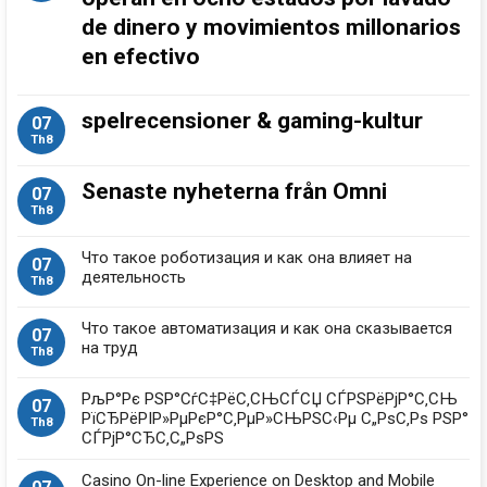
de dinero y movimientos millonarios
en efectivo
spelrecensioner & gaming-kultur
07
Th8
Senaste nyheterna från Omni
07
Th8
Что такое роботизация и как она влияет на
07
деятельность
Th8
Что такое автоматизация и как она сказывается
07
на труд
Th8
РљР°Рє РЅР°СѓС‡РёС‚СЊСЃСЏ СЃРЅРёРјР°С‚СЊ
07
РїСЂРёРІР»РµРєР°С‚РµР»СЊРЅС‹Рµ С„РѕС‚Рѕ РЅР°
Th8
СЃРјР°СЂС‚С„РѕРЅ
Casino On-line Experience on Desktop and Mobile