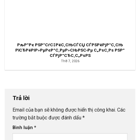
РљР°Рє РЅР°СѓС‡РёС‚СЊСЃСЏ СЃРЅРёРјР°С‚СЊ
РїСЂРёРІР»РµРєР°С‚РµР»СЊРЅС‹Рµ С„РѕС‚Рѕ РЅР°
СЃРјР°СЂС‚С„РѕРЅ
Th8 7, 2026
Trả lời
Email của bạn sẽ không được hiển thị công khai.
Các
trường bắt buộc được đánh dấu
*
Bình luận
*