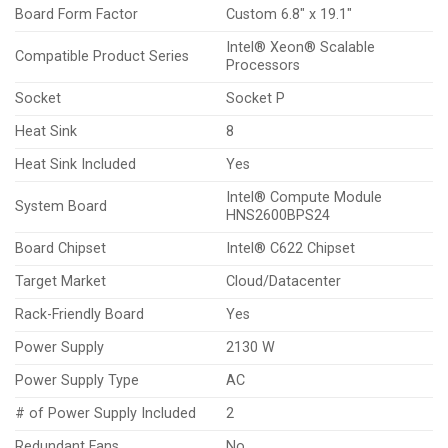
Board Form Factor
Custom 6.8″ x 19.1″
Intel® Xeon® Scalable
Compatible Product Series
Processors
Socket
Socket P
Heat Sink
8
Heat Sink Included
Yes
Intel® Compute Module
System Board
HNS2600BPS24
Board Chipset
Intel® C622 Chipset
Target Market
Cloud/Datacenter
Rack-Friendly Board
Yes
Power Supply
2130 W
Power Supply Type
AC
# of Power Supply Included
2
Redundant Fans
No