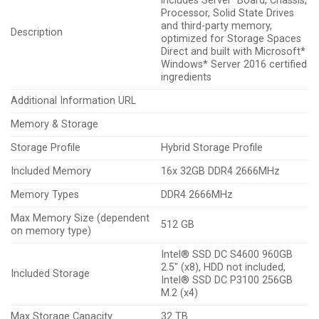
includes Server Board, Chassis,
Processor, Solid State Drives
and third-party memory,
Description
optimized for Storage Spaces
Direct and built with Microsoft*
Windows* Server 2016 certified
ingredients
Additional Information URL
Memory & Storage
Storage Profile
Hybrid Storage Profile
Included Memory
16x 32GB DDR4 2666MHz
Memory Types
DDR4 2666MHz
Max Memory Size (dependent
512 GB
on memory type)
Intel® SSD DC S4600 960GB
2.5″ (x8), HDD not included,
Included Storage
Intel® SSD DC P3100 256GB
M.2 (x4)
Max Storage Capacity
32 TB