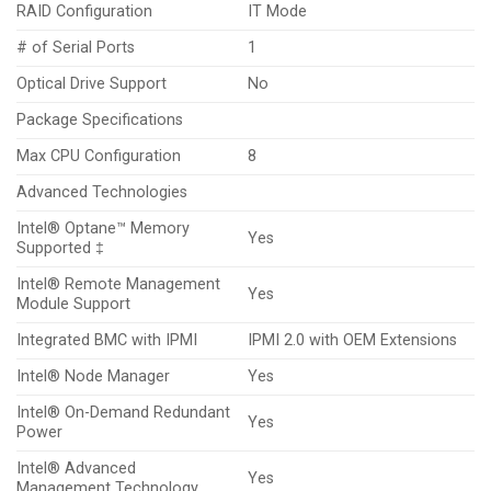
RAID Configuration
IT Mode
# of Serial Ports
1
Optical Drive Support
No
Package Specifications
Max CPU Configuration
8
Advanced Technologies
Intel® Optane™ Memory
Yes
Supported ‡
Intel® Remote Management
Yes
Module Support
Integrated BMC with IPMI
IPMI 2.0 with OEM Extensions
Intel® Node Manager
Yes
Intel® On-Demand Redundant
Yes
Power
Intel® Advanced
Yes
Management Technology