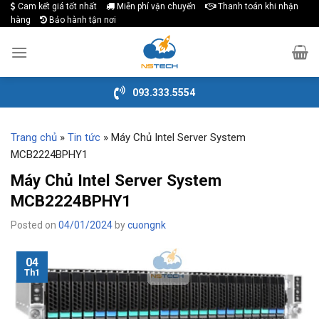
Cam kết giá tốt nhất
Miễn phí vận chuyển
Thanh toán khi nhận
Skip
hàng
Bảo hành tận nơi
to
content
093.333.5554
Trang chủ
»
Tin tức
»
Máy Chủ Intel Server System
MCB2224BPHY1
Máy Chủ Intel Server System
MCB2224BPHY1
Posted on
04/01/2024
by
cuongnk
04
Th1