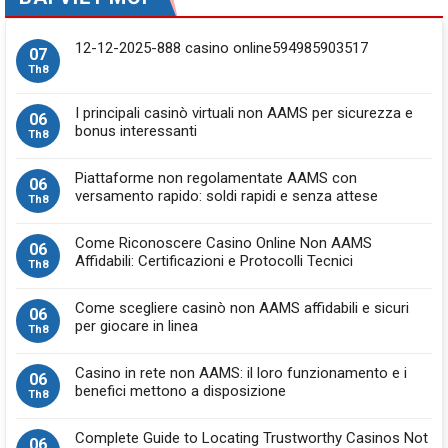
12-12-2025-888 casino online594985903517
07
Th8
I principali casinò virtuali non AAMS per sicurezza e
06
bonus interessanti
Th8
Piattaforme non regolamentate AAMS con
06
versamento rapido: soldi rapidi e senza attese
Th8
Come Riconoscere Casino Online Non AAMS
06
Affidabili: Certificazioni e Protocolli Tecnici
Th8
Come scegliere casinò non AAMS affidabili e sicuri
06
per giocare in linea
Th8
Casino in rete non AAMS: il loro funzionamento e i
06
benefici mettono a disposizione
Th8
Complete Guide to Locating Trustworthy Casinos Not
06