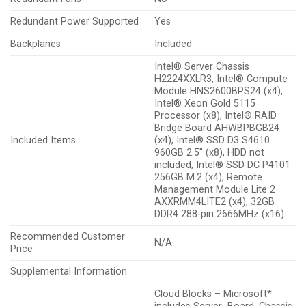
Redundant Power Supported
Yes
Backplanes
Included
Intel® Server Chassis
H2224XXLR3, Intel® Compute
Module HNS2600BPS24 (x4),
Intel® Xeon Gold 5115
Processor (x8), Intel® RAID
Bridge Board AHWBPBGB24
Included Items
(x4), Intel® SSD D3 S4610
960GB 2.5″ (x8), HDD not
included, Intel® SSD DC P4101
256GB M.2 (x4), Remote
Management Module Lite 2
AXXRMM4LITE2 (x4), 32GB
DDR4 288-pin 2666MHz (x16)
Recommended Customer
N/A
Price
Supplemental Information
Cloud Blocks – Microsoft*