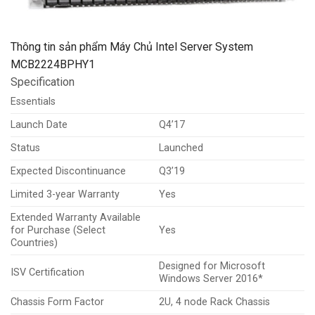
Thông tin sản phẩm Máy Chủ Intel Server System
MCB2224BPHY1
Specification
Essentials
Launch Date
Q4’17
Status
Launched
Expected Discontinuance
Q3’19
Limited 3-year Warranty
Yes
Extended Warranty Available
for Purchase (Select
Yes
Countries)
Designed for Microsoft
ISV Certification
Windows Server 2016*
Chassis Form Factor
2U, 4 node Rack Chassis