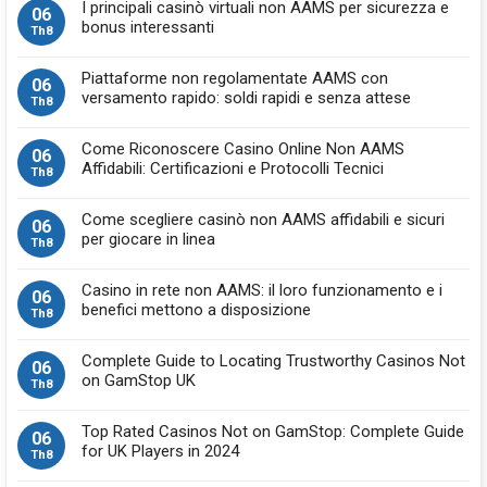
I principali casinò virtuali non AAMS per sicurezza e
06
bonus interessanti
Th8
Piattaforme non regolamentate AAMS con
06
versamento rapido: soldi rapidi e senza attese
Th8
Come Riconoscere Casino Online Non AAMS
06
Affidabili: Certificazioni e Protocolli Tecnici
Th8
Come scegliere casinò non AAMS affidabili e sicuri
06
per giocare in linea
Th8
Casino in rete non AAMS: il loro funzionamento e i
06
benefici mettono a disposizione
Th8
Complete Guide to Locating Trustworthy Casinos Not
06
on GamStop UK
Th8
Top Rated Casinos Not on GamStop: Complete Guide
06
for UK Players in 2024
Th8