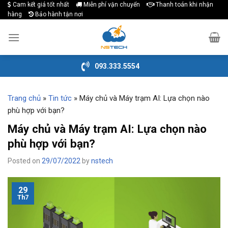
Cam kết giá tốt nhất
Miễn phí vận chuyển
Thanh toán khi nhận
Skip
hàng
Bảo hành tận nơi
to
content
093.333.5554
Trang chủ
»
Tin tức
»
Máy chủ và Máy trạm AI: Lựa chọn nào
phù hợp với bạn?
Máy chủ và Máy trạm AI: Lựa chọn nào
phù hợp với bạn?
Posted on
29/07/2022
by
nstech
29
Th7