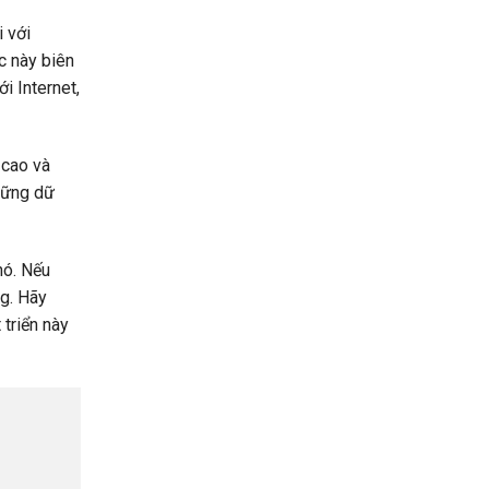
 với
c này biên
i Internet,
 cao và
những dữ
nó. Nếu
ng. Hãy
triển này