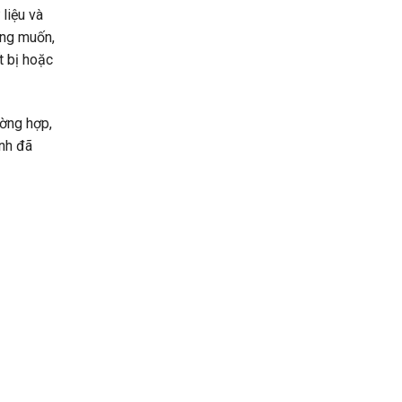
liệu và
ong muốn,
t bị hoặc
ường hợp,
inh đã