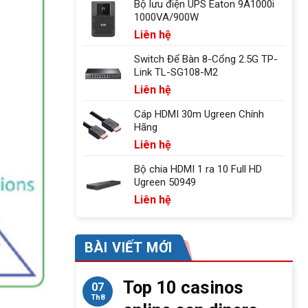
Bộ lưu điện UPS Eaton 9A1000i
1000VA/900W
Liên hệ
Switch Để Bàn 8-Cổng 2.5G TP-
Link TL-SG108-M2
Liên hệ
Cáp HDMI 30m Ugreen Chính
Hãng
Liên hệ
Bộ chia HDMI 1 ra 10 Full HD
Ugreen 50949
Liên hệ
BÀI VIẾT MỚI
Top 10 casinos
07
Th8