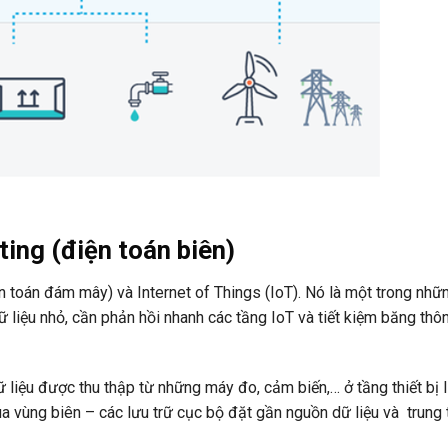
ing (điện toán biên)
toán đám mây) và Internet of Things (IoT). Nó là một trong nhữ
 dữ liệu nhỏ, cần phản hồi nhanh các tầng IoT và tiết kiệm băng thô
 liệu được thu thập từ những máy đo, cảm biến,… ở tầng thiết bị I
vùng biên – các lưu trữ cục bộ đặt gần nguồn dữ liệu và trung 