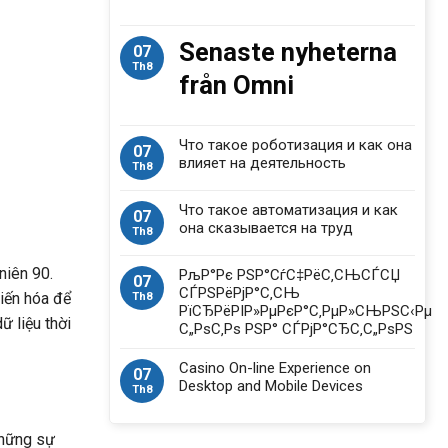
Senaste nyheterna
07
Th8
från Omni
Что такое роботизация и как она
07
влияет на деятельность
Th8
Что такое автоматизация и как
07
она сказывается на труд
Th8
niên 90.
РљР°Рє РЅР°СѓС‡РёС‚СЊСЃСЏ
07
СЃРЅРёРјР°С‚СЊ
iến hóa để
Th8
РїСЂРёРІР»РµРєР°С‚РµР»СЊРЅС‹Рµ
ữ liệu thời
С„РѕС‚Рѕ РЅР° СЃРјР°СЂС‚С„РѕРЅ
Casino On-line Experience on
07
Desktop and Mobile Devices
Th8
những sự