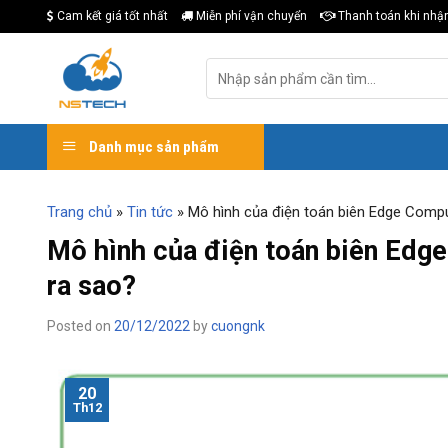
Skip
Cam kết giá tốt nhất
Miễn phí vận chuyển
Thanh toán khi nhậ
to
content
Tìm
kiếm:
Danh mục sản phẩm
Trang chủ
»
Tin tức
»
Mô hình của điện toán biên Edge Compu
Mô hình của điện toán biên Edge
ra sao?
Posted on
20/12/2022
by
cuongnk
20
Th12