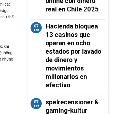
online con dinero
thì các
real en Chile 2025
) Edge
 như thế
Hacienda bloquea
07
Th8
13 casinos que
operan en ocho
c khi
estados por lavado
ệ thống
de dinero y
và những
movimientos
millonarios en
efectivo
spelrecensioner &
07
Th8
gaming-kultur