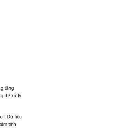
ng tầng
ng để xử lý
oT. Dữ liệu
tâm tính