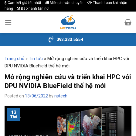
Cam kết giá tốt nhất
Miễn phí vận chuyển
Thanh toán khi nhận
Skip
hàng
Bảo hành tận nơi
to
content
093.333.5554
Trang chủ
»
Tin tức
»
Mở rộng nghiên cứu và triển khai HPC với
DPU NVIDIA BlueField thế hệ mới
Mở rộng nghiên cứu và triển khai HPC với
DPU NVIDIA BlueField thế hệ mới
Posted on
13/06/2022
by
nstech
13
Th6