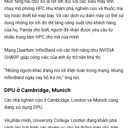
Mức tăng hai chữ số là rất lớn đối với các siêu máy tính
chạy mô phỏng HPC như khám phá, nghiên cứu về thuốc, ma
túy hoặc thiết kế máy bay. Và các dịch vụ đám mây có thể sử
dụng những lợi ích đó để tăng năng suất cho khách hàng
của họ, Panda cho biết, người đã nhận được yêu cầu từ
nhiều trung tâm HPC cho mã của mình.
Mạng Quantum InfiniBand với các tính năng như NVIDIA
SHARP giúp công việc của anh ấy trở nên khả thi.
“Những người khác đang nói về điện toán trong mạng, nhưng
InfiniBand ngày nay hỗ trợ nó,” ông nói.
DPU ở Cambridge, Munich
Các nhà nghiên cứu ở Cambridge, London và Munich cũng
đang sử dụng DPU.
Về phần mình, University College London đang khám phá
cách lập lịch trình các nhiệm vụ cho hệ thống máy chủ trên