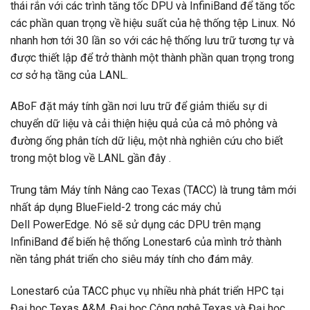
thái rắn với các trình tăng tốc DPU và InfiniBand để tăng tốc
các phần quan trọng về hiệu suất của hệ thống tệp Linux. Nó
nhanh hơn tới 30 lần so với các hệ thống lưu trữ tương tự và
được thiết lập để trở thành một thành phần quan trọng trong
cơ sở hạ tầng của LANL.
ABoF đặt máy tính gần nơi lưu trữ để giảm thiểu sự di
chuyển dữ liệu và cải thiện hiệu quả của cả mô phỏng và
đường ống phân tích dữ liệu, một nhà nghiên cứu cho biết
trong một blog về LANL gần đây .
Trung tâm Máy tính Nâng cao Texas (TACC) là trung tâm mới
nhất áp dụng BlueField-2 trong các máy chủ
Dell PowerEdge. Nó sẽ sử dụng các DPU trên mạng
InfiniBand để biến hệ thống Lonestar6 của mình trở thành
nền tảng phát triển cho siêu máy tính cho đám mây.
Lonestar6 của TACC phục vụ nhiều nhà phát triển HPC tại
Đại học Texas A&M, Đại học Công nghệ Texas và Đại học