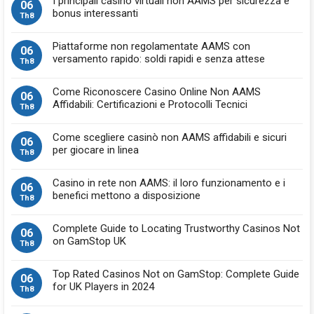
I principali casinò virtuali non AAMS per sicurezza e
06
bonus interessanti
Th8
Piattaforme non regolamentate AAMS con
06
versamento rapido: soldi rapidi e senza attese
Th8
Come Riconoscere Casino Online Non AAMS
06
Affidabili: Certificazioni e Protocolli Tecnici
Th8
Come scegliere casinò non AAMS affidabili e sicuri
06
per giocare in linea
Th8
Casino in rete non AAMS: il loro funzionamento e i
06
benefici mettono a disposizione
Th8
Complete Guide to Locating Trustworthy Casinos Not
06
on GamStop UK
Th8
Top Rated Casinos Not on GamStop: Complete Guide
06
for UK Players in 2024
Th8