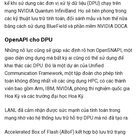
kể khi sử dụng các đơn vị xử lý dữ liệu (DPU) chạy trên
mạng NVIDIA Quantum InfiniBand. Họ sẽ tiên phong trong
các kỹ thuật lưu trữ tính toán, đối sánh mẫu và hơn thế nữa
bằng cách sử dụng BlueField và phần mềm NVIDIA DOCA.
OpenAPI cho DPU
Những nỗ lực cũng sẽ giúp xác định rõ hơn OpenSNAPI, một
giao diện ứng dụng mà bất kỳ ai cũng có thể sử dụng để
khai thác các DPU. Đó là một dự án của Unified
Communication Framework, một tập đoàn cho phép tính
toán không đồng nhất về các ứng dụng HPC, có các thành
viên bao gồm Arm, IBM, NVIDIA, phòng thí nghiệm quốc gia
Hoa Kỳ và các trường đại học Hoa Kỳ.
LANL đã cảm nhận được sức mạnh của tính toán trong
mạng nhờ vào hệ thống lưu trữ hỗ trợ DPU mà nó đã tạo ra.
Accelerated Box of Flash (ABoF) kết hợp bộ lưu trữ trạng