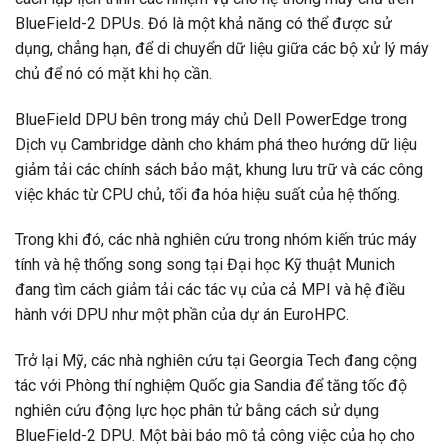
BlueField-2 DPUs. Đó là một khả năng có thể được sử
dụng, chẳng hạn, để di chuyển dữ liệu giữa các bộ xử lý máy
chủ để nó có mặt khi họ cần.
BlueField DPU bên trong máy chủ Dell PowerEdge trong
Dịch vụ Cambridge dành cho khám phá theo hướng dữ liệu
giảm tải các chính sách bảo mật, khung lưu trữ và các công
việc khác từ CPU chủ, tối đa hóa hiệu suất của hệ thống.
Trong khi đó, các nhà nghiên cứu trong nhóm kiến ​​trúc máy
tính và hệ thống song song tại Đại học Kỹ thuật Munich
đang tìm cách giảm tải các tác vụ của cả MPI và hệ điều
hành với DPU như một phần của dự án EuroHPC.
Trở lại Mỹ, các nhà nghiên cứu tại Georgia Tech đang cộng
tác với Phòng thí nghiệm Quốc gia Sandia để tăng tốc độ
nghiên cứu động lực học phân tử bằng cách sử dụng
BlueField-2 DPU. Một bài báo mô tả công việc của họ cho