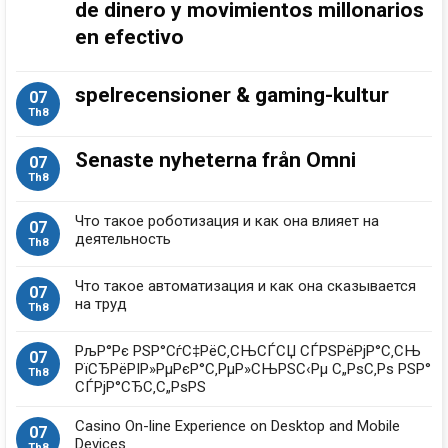
de dinero y movimientos millonarios
en efectivo
spelrecensioner & gaming-kultur
07
Th8
Senaste nyheterna från Omni
07
Th8
Что такое роботизация и как она влияет на
07
деятельность
Th8
Что такое автоматизация и как она сказывается
07
на труд
Th8
РљР°Рє РЅР°СѓС‡РёС‚СЊСЃСЏ СЃРЅРёРјР°С‚СЊ
07
РїСЂРёРІР»РµРєР°С‚РµР»СЊРЅС‹Рµ С„РѕС‚Рѕ РЅР°
Th8
СЃРјР°СЂС‚С„РѕРЅ
Casino On-line Experience on Desktop and Mobile
07
Devices
Th8