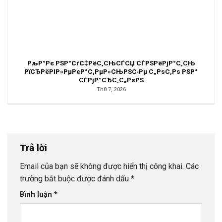
РљР°Рє РЅР°СѓС‡РёС‚СЊСЃСЏ СЃРЅРёРјР°С‚СЊ
РїСЂРёРІР»РµРєР°С‚РµР»СЊРЅС‹Рµ С„РѕС‚Рѕ РЅР°
СЃРјР°СЂС‚С„РѕРЅ
Th8 7, 2026
Trả lời
Email của bạn sẽ không được hiển thị công khai.
Các
trường bắt buộc được đánh dấu
*
Bình luận
*