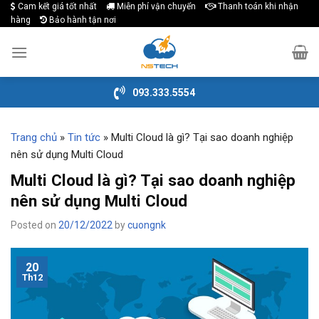
Cam kết giá tốt nhất
Miễn phí vận chuyển
Thanh toán khi nhận
Skip
hàng
Bảo hành tận nơi
to
content
093.333.5554
Trang chủ
»
Tin tức
»
Multi Cloud là gì? Tại sao doanh nghiệp
nên sử dụng Multi Cloud
Multi Cloud là gì? Tại sao doanh nghiệp
nên sử dụng Multi Cloud
Posted on
20/12/2022
by
cuongnk
20
Th12