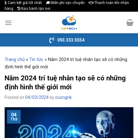
Cam kết giá tốt nhất
Miễn phí vận chuyển
Thanh toán khi nhận
Skip
hàng
Bảo hành tận nơi
to
content
093.333.5554
Trang chủ
»
Tin tức
»
Năm 2024 trí tuệ nhân tạo sẽ có những
định hình thế giới mới
Năm 2024 trí tuệ nhân tạo sẽ có những
định hình thế giới mới
Posted on
04/03/2024
by
cuongnk
04
Th3