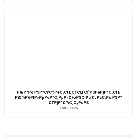
РљР°Рє РЅР°СѓС‡РёС‚СЊСЃСЏ СЃРЅРёРјР°С‚СЊ
РїСЂРёРІР»РµРєР°С‚РµР»СЊРЅС‹Рµ С„РѕС‚Рѕ РЅР°
СЃРјР°СЂС‚С„РѕРЅ
Th8 7, 2026