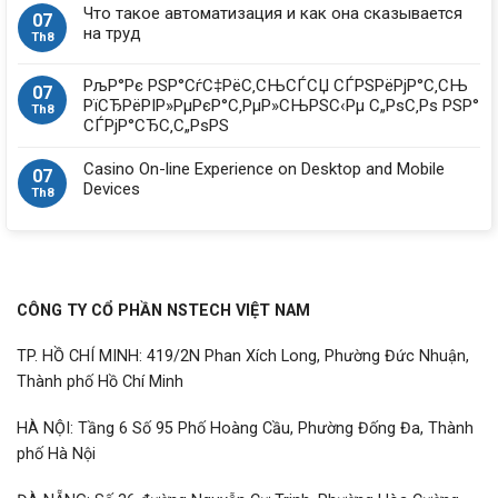
Что такое автоматизация и как она сказывается
07
на труд
Th8
РљР°Рє РЅР°СѓС‡РёС‚СЊСЃСЏ СЃРЅРёРјР°С‚СЊ
07
РїСЂРёРІР»РµРєР°С‚РµР»СЊРЅС‹Рµ С„РѕС‚Рѕ РЅР°
Th8
СЃРјР°СЂС‚С„РѕРЅ
Casino On-line Experience on Desktop and Mobile
07
Devices
Th8
CÔNG TY CỔ PHẦN NSTECH VIỆT NAM
TP. HỒ CHÍ MINH: 419/2N Phan Xích Long, Phường Đức Nhuận,
Thành phố Hồ Chí Minh
HÀ NỘI: Tầng 6 Số 95 Phố Hoàng Cầu, Phường Đống Đa, Thành
phố Hà Nội