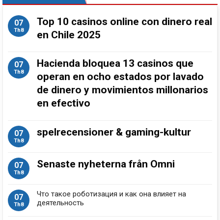
Top 10 casinos online con dinero real
07
Th8
en Chile 2025
Hacienda bloquea 13 casinos que
07
Th8
operan en ocho estados por lavado
de dinero y movimientos millonarios
en efectivo
spelrecensioner & gaming-kultur
07
Th8
Senaste nyheterna från Omni
07
Th8
Что такое роботизация и как она влияет на
07
деятельность
Th8