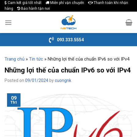
Cam kết giá tốt nhất
Miễn phí vận chuyển
Thanh toán khi nhận
Skip
hàng
Bảo hành tận nơi
to
content
093.333.5554
Trang chủ
»
Tin tức
»
Những lợi thế của chuẩn IPv6 so với IPv4
Những lợi thế của chuẩn IPv6 so với IPv4
Posted on
09/01/2024
by
cuongnk
09
Th1