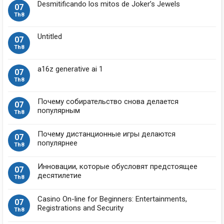
Desmitificando los mitos de Joker’s Jewels
07
Th8
Untitled
07
Th8
a16z generative ai 1
07
Th8
Почему собирательство снова делается
07
популярным
Th8
Почему дистанционные игры делаются
07
популярнее
Th8
Инновации, которые обусловят предстоящее
07
десятилетие
Th8
Casino On-line for Beginners: Entertainments,
07
Registrations and Security
Th8