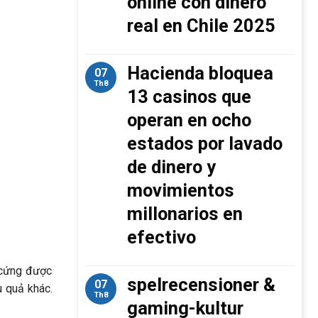
online con dinero
real en Chile 2025
Hacienda bloquea
07
Th8
13 casinos que
operan en ocho
estados por lavado
de dinero y
movimientos
millonarios en
efectivo
 cứng được
spelrecensioner &
07
u quả khác.
Th8
gaming-kultur