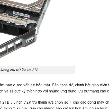
lượng lưu trữ lên tới 2TB
đảm bảo được vấn đề bảo mật. Bên cạnh đó, chính bởi giao diện
hơn và sẽ cực kỳ thích hợp với những ứng dụng lưu trữ mạng cao c
 2TB 3.5inch 7.2K trở thành lựa chọn số 1 cho các dòng máy ch
 trợ cực kỳ hiệu quả cho những liên kết lớn hơn. Chúng sẽ hoạ