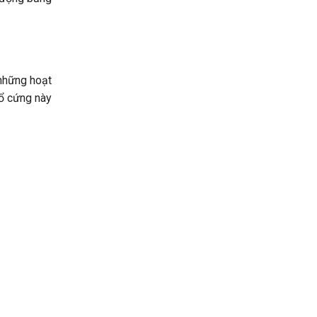
 những hoạt
 ổ cứng này