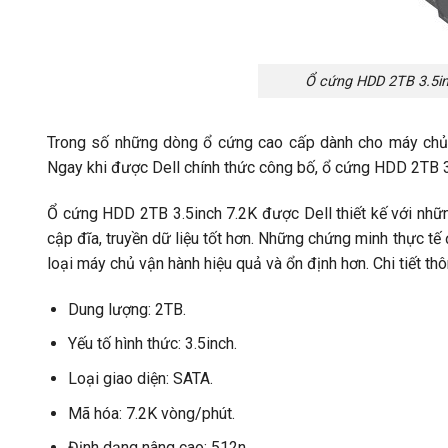
Ổ cứng HDD 2TB 3.5in
Trong số những dòng ổ cứng cao cấp dành cho máy chủ h
Ngay khi được Dell chính thức công bố, ổ cứng HDD 2TB 3
Ổ cứng HDD 2TB 3.5inch 7.2K được Dell thiết kế với những
cập đĩa, truyền dữ liệu tốt hơn. Những chứng minh thực t
loại máy chủ vận hành hiệu quả và ổn định hơn. Chi tiết t
Dung lượng: 2TB.
Yếu tố hình thức: 3.5inch.
Loại giao diện: SATA.
Mã hóa: 7.2K vòng/phút.
Định dạng nâng cao: 512n.