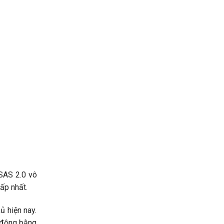
 SAS 2.0 vô
ấp nhất.
ủ hiện nay.
t động bằng