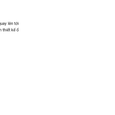
uay lên tới
 thiết kế ổ