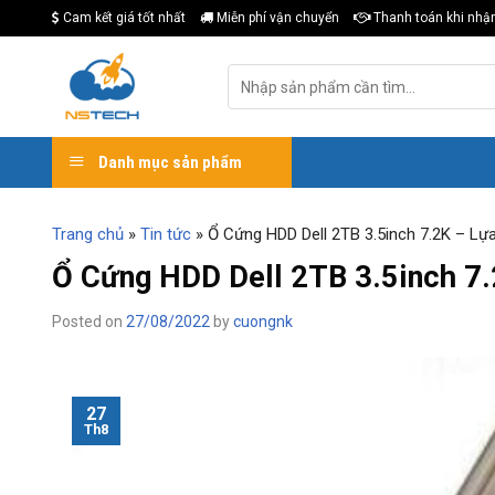
Skip
Cam kết giá tốt nhất
Miễn phí vận chuyển
Thanh toán khi nhậ
to
content
Tìm
kiếm:
Danh mục sản phẩm
Trang chủ
»
Tin tức
»
Ổ Cứng HDD Dell 2TB 3.5inch 7.2K – L
Ổ Cứng HDD Dell 2TB 3.5inch 7.
Posted on
27/08/2022
by
cuongnk
27
Th8