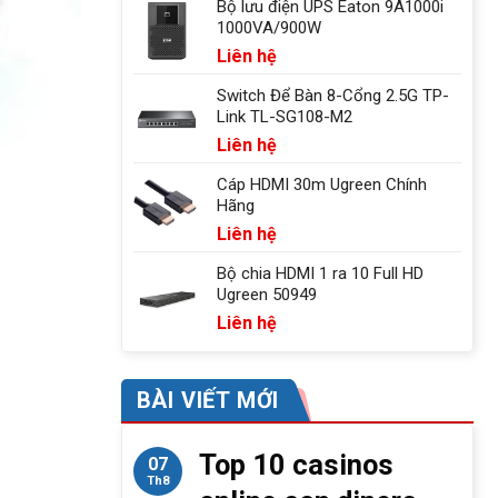
Bộ lưu điện UPS Eaton 9A1000i
1000VA/900W
Liên hệ
Switch Để Bàn 8-Cổng 2.5G TP-
Link TL-SG108-M2
Liên hệ
Cáp HDMI 30m Ugreen Chính
Hãng
Liên hệ
Bộ chia HDMI 1 ra 10 Full HD
Ugreen 50949
Liên hệ
BÀI VIẾT MỚI
Top 10 casinos
07
Th8