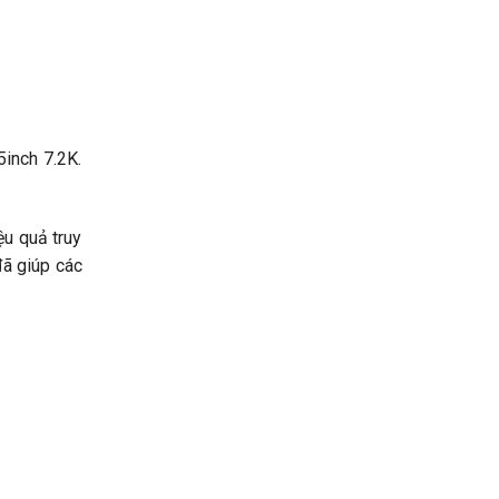
inch 7.2K.
ệu quả truy
đã giúp các