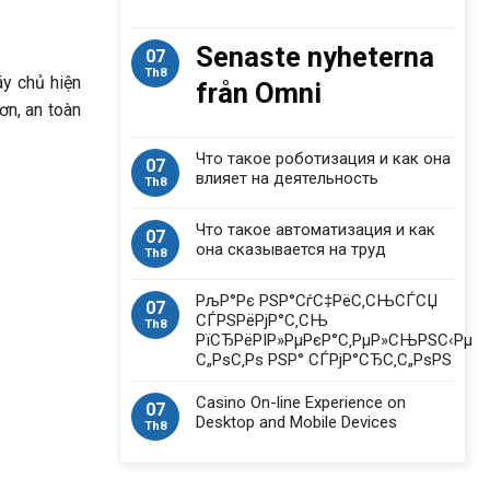
Senaste nyheterna
07
Th8
áy chủ hiện
från Omni
ơn, an toàn
Что такое роботизация и как она
07
влияет на деятельность
Th8
Что такое автоматизация и как
07
она сказывается на труд
Th8
РљР°Рє РЅР°СѓС‡РёС‚СЊСЃСЏ
07
СЃРЅРёРјР°С‚СЊ
Th8
РїСЂРёРІР»РµРєР°С‚РµР»СЊРЅС‹Рµ
С„РѕС‚Рѕ РЅР° СЃРјР°СЂС‚С„РѕРЅ
Casino On-line Experience on
07
Desktop and Mobile Devices
Th8