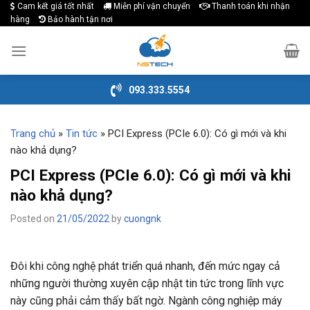
Cam kết giá tốt nhất
Miễn phí vận chuyển
Thanh toán khi nhận
Skip
hàng
Bảo hành tận nơi
to
content
093.333.5554
Trang chủ
»
Tin tức
»
PCI Express (PCIe 6.0): Có gì mới và khi
nào khả dụng?
PCI Express (PCIe 6.0): Có gì mới và khi
nào khả dụng?
Posted on
21/05/2022
by
cuongnk
Đôi khi công nghệ phát triển quá nhanh, đến mức ngay cả
những người thường xuyên cập nhật tin tức trong lĩnh vực
này cũng phải cảm thấy bất ngờ. Ngành công nghiệp máy