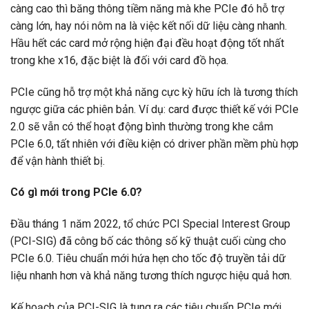
càng cao thì băng thông tiềm năng mà khe PCIe đó hỗ trợ
càng lớn, hay nói nôm na là việc kết nối dữ liệu càng nhanh.
Hầu hết các card mở rộng hiện đại đều hoạt động tốt nhất
trong khe x16, đặc biệt là đối với card đồ họa.
PCIe cũng hỗ trợ một khả năng cực kỳ hữu ích là tương thích
ngược giữa các phiên bản. Ví dụ: card được thiết kế với PCIe
2.0 sẽ vẫn có thể hoạt động bình thường trong khe cắm
PCIe 6.0, tất nhiên với điều kiện có driver phần mềm phù hợp
để vận hành thiết bị.
Có gì mới trong PCIe 6.0?
Đầu tháng 1 năm 2022, tổ chức PCI Special Interest Group
(PCI-SIG) đã công bố các thông số kỹ thuật cuối cùng cho
PCIe 6.0. Tiêu chuẩn mới hứa hẹn cho tốc độ truyền tải dữ
liệu nhanh hơn và khả năng tương thích ngược hiệu quả hơn.
Kế hoạch của PCI-SIG là tung ra các tiêu chuẩn PCIe mới