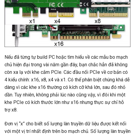
Nếu đã từng tự build PC hoặc tìm hiểu về các mẫu bo mạch
chủ hiện đại trong vài năm gần đây, bạn chắc hẳn đã không
còn xa lạ với khe cắm PCIe. Các đầu nối PCIe về cơ bản có
4 kiểu chính: x16, x8, x4 và x1. Có thể phân biệt chúng khá dễ
dàng vì các khe x16 thường có kích cỡ khá lớn, sau đó nhỏ
dần. Tuy nhiên, không phải lúc nào cũng vậy, vì đôi khi một
khe PCIe có kích thước lớn như x16 nhưng thực sự chỉ hỗ
trợ x8.
Đơn vị “x” cho biết số lượng làn truyền dữ liệu được kết nối
với một vị trí nhất định trên bo mạch chủ. Số lượng làn truyền