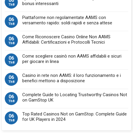
06
bonus interessanti
Th8
Piattaforme non regolamentate AAMS con
06
versamento rapido: soldi rapidi e senza attese
Th8
Come Riconoscere Casino Online Non AAMS
06
Affidabili: Certificazioni e Protocolli Tecnici
Th8
Come scegliere casinò non AAMS affidabili e sicuri
06
per giocare in linea
Th8
Casino in rete non AAMS: il loro funzionamento e i
06
benefici mettono a disposizione
Th8
Complete Guide to Locating Trustworthy Casinos Not
06
on GamStop UK
Th8
Top Rated Casinos Not on GamStop: Complete Guide
06
for UK Players in 2024
Th8