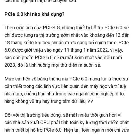
các thử nghiệm thực tế chuyên sâu.
PCIe 6.0 khi nào khả dụng?
Theo ước tính của PCI-SIG, những thiết bị hỗ trợ PCIe 6.0 sẽ
chỉ được tung ra thị trường sớm nhất vào khoảng đến 12 đến
18 tháng kể từ khi tiêu chuẩn được công bố chính thức. PCIe
6.0 được giới thiệu vào ngày 11 tháng 1 năm 2022, vì vậy,
các sản phẩm PCIe 6.0 sẽ ra mắt sớm nhất vào đầu năm
2023, đó là tình huống mọi thứ diễn ra suôn sẻ.
Mức cải tiến về băng thông mà PCIe 6.0 mang lại là thực sự
cần thiết trong các lĩnh vực liên quan đến máy học và trí tuệ
nhân tạo, chẳng hạn như trong các ngành công nghiệp ô tô,
hàng không vũ trụ hay trung tâm dữ liệu, v.v.
Đối với thị trường tiêu dùng, sẽ mất nhiều thời gian hơn vì
các nhà sản xuất CPU phải tính toán kỹ lưỡng thời điểm phát
hành thiết bị hỗ trợ PCIe 6.0. Hiện tại, toàn ngành mới chỉ vừa