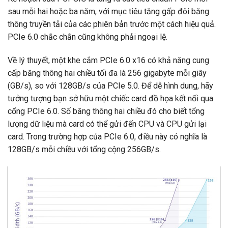
sau mỗi hai hoặc ba năm, với mục tiêu tăng gấp đôi băng
thông truyền tải của các phiên bản trước một cách hiệu quả.
PCIe 6.0 chắc chắn cũng không phải ngoại lệ.
Về lý thuyết, một khe cắm PCIe 6.0 x16 có khả năng cung
cấp băng thông hai chiều tối đa là 256 gigabyte mỗi giây
(GB/s), so với 128GB/s của PCIe 5.0. Để dễ hình dung, hãy
tưởng tượng bạn sở hữu một chiếc card đồ họa kết nối qua
cổng PCIe 6.0. Số băng thông hai chiều đó cho biết tổng
lượng dữ liệu mà card có thể gửi đến CPU và CPU gửi lại
card. Trong trường hợp của PCIe 6.0, điều này có nghĩa là
128GB/s mỗi chiều với tổng cộng 256GB/s.