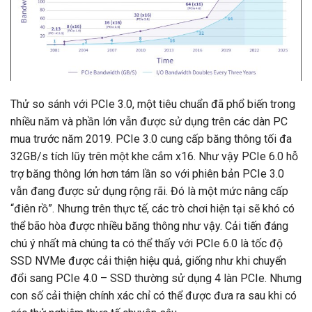
Thử so sánh với PCIe 3.0, một tiêu chuẩn đã phổ biến trong
nhiều năm và phần lớn vẫn được sử dụng trên các dàn PC
mua trước năm 2019. PCIe 3.0 cung cấp băng thông tối đa
32GB/s tích lũy trên một khe cắm x16. Như vậy PCIe 6.0 hỗ
trợ băng thông lớn hơn tám lần so với phiên bản PCIe 3.0
vẫn đang được sử dụng rộng rãi. Đó là một mức nâng cấp
“điên rồ”. Nhưng trên thực tế, các trò chơi hiện tại sẽ khó có
thể bão hòa được nhiều băng thông như vậy. Cải tiến đáng
chú ý nhất mà chúng ta có thể thấy với PCIe 6.0 là tốc độ
SSD NVMe được cải thiện hiệu quả, giống như khi chuyển
đổi sang PCIe 4.0 – SSD thường sử dụng 4 làn PCIe. Nhưng
con số cải thiện chính xác chỉ có thể được đưa ra sau khi có