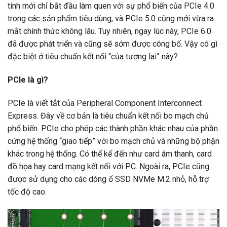
tính mới chỉ bắt đầu làm quen với sự phổ biến của PCIe 4.0
trong các sản phẩm tiêu dùng, và PCIe 5.0 cũng mới vừa ra
mắt chính thức không lâu. Tuy nhiên, ngay lúc này, PCIe 6.0
đã được phát triển và cũng sẽ sớm được công bố. Vậy có gì
đặc biệt ở tiêu chuẩn kết nối “của tương lai” này?
PCIe là gì?
PCIe là viết tắt của Peripheral Component Interconnect
Express. Đây về cơ bản là tiêu chuẩn kết nối bo mạch chủ
phổ biến. PCIe cho phép các thành phần khác nhau của phần
cứng hệ thống “giao tiếp” với bo mạch chủ và những bộ phận
khác trong hệ thống. Có thể kể đến như card âm thanh, card
đồ họa hay card mạng kết nối với PC. Ngoài ra, PCIe cũng
được sử dụng cho các dòng ổ SSD NVMe M.2 nhỏ, hỗ trợ
tốc độ cao.